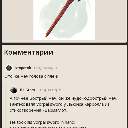
Комментарии
kropotok
1 год назад
#
Это же меч голова с плеч!
Ilia Grom
1 год назад
#
А точнее Вострый меч, он же чудо-юдоострый меч.
Гайгэкс взял Vorpal sword у Льюиса Кэрролла из
стихотворения «Бармаглот»:
He took his vorpal sword in hand;