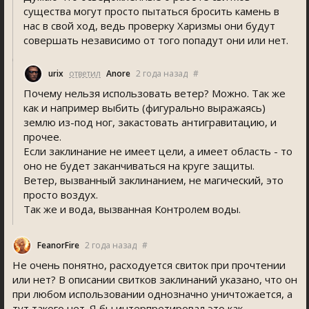
существа могут просто пытаться бросить камень в
нас в свой ход, ведь проверку Харизмы они будут
совершать независимо от того попадут они или нет.
urix
ответил
Anore
2 года назад
#
Почему нельзя использовать ветер? Можно. Так же
как и например выбить (фигурально выражаясь)
землю из-под ног, закастовать антигравитацию, и
прочее.
Если заклинание не имеет цели, а имеет область - то
оно не будет заканчиваться на круге защиты.
Ветер, вызванный заклинанием, не магический, это
просто воздух.
Так же и вода, вызванная Контролем воды.
FeanorFire
2 года назад
#
Не очень понятно, расходуется свиток при прочтении
или нет? В описании свитков заклинаний указано, что он
при любом использовании однозначно уничтожается, а
тут такого нет. Я бы интерпретировал это как