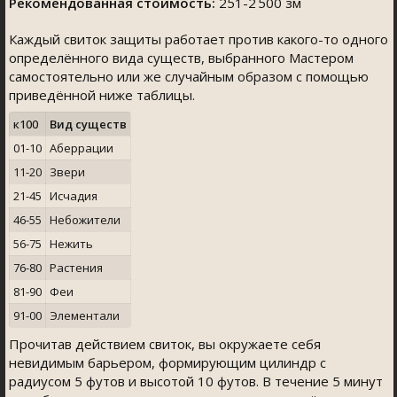
Рекомендованная стоимость:
251-2 500 зм
Каждый свиток защиты работает против какого-то одного
определённого вида существ, выбранного Мастером
самостоятельно или же случайным образом с помощью
приведённой ниже таблицы.
к100
Вид существ
01-10
Аберрации
11-20
Звери
21-45
Исчадия
46-55
Небожители
56-75
Нежить
76-80
Растения
81-90
Феи
91-00
Элементали
Прочитав действием свиток, вы окружаете себя
невидимым барьером, формирующим цилиндр с
радиусом 5 футов и высотой 10 футов. В течение 5 минут