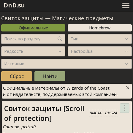
DnD.su
Свиток защиты
—
Магические предметы
Официальные
Homebrew
Поиск по разделу
Тип
Редкость
Настройка
Источник
Официальные материалы от Wizards of the Coast
и от издательств, поддерживаемых этой компанией.
Свиток защиты [Scroll
DMG14
DMG24
of protection]
Свиток, редкий