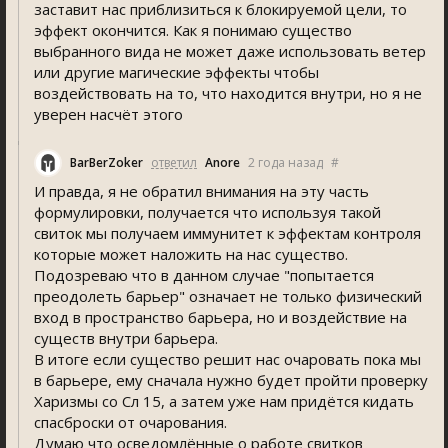
заставит нас приблизиться к блокируемой цели, то
эффект окончится. Как я понимаю существо
выбранного вида не может даже использовать ветер
или другие магические эффекты чтобы
воздействовать на то, что находится внутри, но я не
уверен насчёт этого
BarBerZoker
ответил
Anore
2 года назад
#
И правда, я не обратил внимания на эту часть
формулировки, получается что используя такой
свиток мы получаем иммунитет к эффектам контроля
которые может наложить на нас существо.
Подозреваю что в данном случае "попытается
преодолеть барьер" означает не только физический
вход в пространство барьера, но и воздействие на
существ внутри барьера.
В итоге если существо решит нас очаровать пока мы
в барьере, ему сначала нужно будет пройти проверку
Харизмы со Сл 15, а затем уже нам придётся кидать
спасброски от очарования.
Думаю что осведомлённые о работе свитков