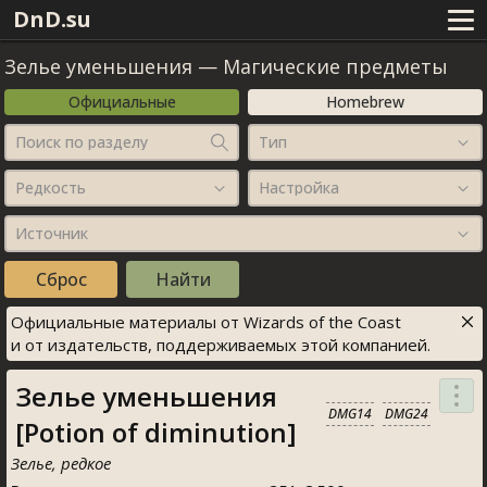
DnD.su
Зелье уменьшения
—
Магические предметы
Официальные
Homebrew
Поиск по разделу
Тип
Редкость
Настройка
Источник
Официальные материалы от Wizards of the Coast
и от издательств, поддерживаемых этой компанией.
Зелье уменьшения
DMG14
DMG24
[Potion of diminution]
Зелье, редкое