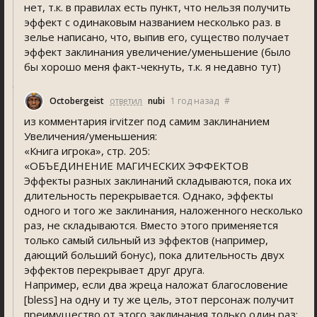
нет, т.к. в правилах есть пункт, что нельзя получить
эффект с одинаковым названием несколько раз. в
зелье написано, что, выпив его, существо получает
эффект заклинания увеличение/уменьшение (было
бы хорошо меня факт-чекнуть, т.к. я недавно тут)
Octobergeist
ответил
nubi
1 год назад
#
из комментария irvitzer под самим заклинанием
Увеличения/уменьшения:
«Книга игрока», стр. 205:
«ОБЪЕДИНЕНИЕ МАГИЧЕСКИХ ЭФФЕКТОВ
Эффекты разных заклинаний складываются, пока их
длительность перекрывается. Однако, эффекты
одного и того же заклинания, наложенного несколько
раз, не складываются. Вместо этого применяется
только самый сильный из эффектов (например,
дающий больший бонус), пока длительность двух
эффектов перекрывает друг друга.
Например, если два жреца наложат благословение
[bless] на одну и ту же цель, этот персонаж получит
преимущество от этого заклинания только один раз;