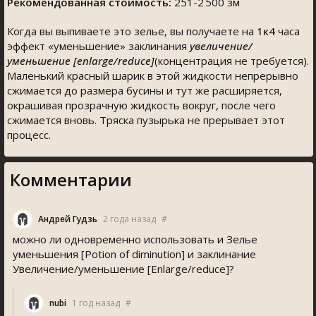
Рекомендованная стоимость:
251-2 500 зм
Когда вы выпиваете это зелье, вы получаете на
1к4
часа
эффект «уменьшение» заклинания
увеличение/
уменьшение [enlarge/reduce]
(концентрация не требуется).
Маленький красный шарик в этой жидкости непрерывно
сжимается до размера бусины и тут же расширяется,
окрашивая прозрачную жидкость вокруг, после чего
сжимается вновь. Тряска пузырька не прерывает этот
процесс.
Комментарии
Андрей Гудзь
2 года назад
#
можно ли одновременно использовать и Зелье
уменьшения [Potion of diminution] и заклинание
Увеличение/уменьшение [Enlarge/reduce]?
nubi
1 год назад
#