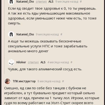
Nataniel_Cho
ответил
ALS
9 месяцев назад
#
Если яд сводит твое здоровье к 0, то ты умираешь.
А так же есть яды уменьшающие максимальное
здоровье, если уменьшают ниже чем есть, то тоже
смерть.
Nataniel_Cho
9 месяцев назад
#
А еще ты можешь оказывать бесконечные
сексуальные услуги НПС и тоже зарабатывать
аномально много денег
Hiloker
ответил
ALS
4 месяца назад
#
Чувак, для такого алхимический сосуд есть.
ТПК инструктор
8 месяцев назад
#
Смешно, яд сам по себе без танцев с бубном не
играбелен, а тут буквально предмет который сильно
зависит от яда, причем на 1 тычку лол. Игроки, которые
судя по всему работают на Уолт-Стрит скорее всего