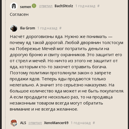
ответил
BachShtolz
1 год назад
#
emen
Согласен
Ilia Grom
1 год назад
#
Насчёт дороговизны яда. Нужно же понимать —
почему яд такой дорогой. Любой дворянин толстосум
на Побережье Мечей мог потратить деньги на
дорогую броню и свиту охранников. Это защитит его
от стрел и мечей. Но ничто из этого не защитит от
яда, которым кто-то захочет отравить богача.
Поэтому политики протолкнули закон о запрете
продажи ядов. Теперь яды продаются только
нелегально. А значит это серьёзно наказуемо. На
большое количество яда может и не быть покупателя.
А если продадите несколько раз, то на продавца
незаконным товаром всегда могут обратить
внимание и не всегда желанное.
ALS
ответил
XenoMancer69
1 год назад
#