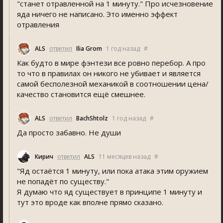
"станет отравленной на 1 минуту." Про исчезновение
яда ничего не написано. Это именно эффект
отравления
ALS
ответил
Ilia Grom
1 год назад
#
Как будто в мире фэнтези все ровно перебор. А про
то что в правилах он никого не убивает и является
самой бесполезной механикой в соотношении цена/
качество становится ещё смешнее.
ALS
ответил
BachShtolz
1 год назад
#
Да просто забавно. Не души
Кирич
ответил
ALS
11 месяцев назад
#
"Яд остаётся 1 минуту, или пока атака этим оружием
не попадёт по существу."
Я думаю что яд существует в принципе 1 минуту и
тут это вроде как вполне прямо сказано.