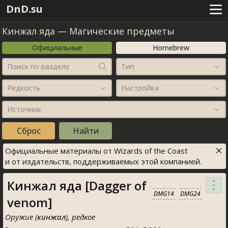
DnD.su
Кинжал яда
—
Магические предметы
Официальные
Homebrew
Поиск по разделу
Тип
Редкость
Настройка
Источник
Официальные материалы от Wizards of the Coast
и от издательств, поддерживаемых этой компанией.
Кинжал яда [Dagger of
DMG14
DMG24
venom]
Оружие (
кинжал
), редкое