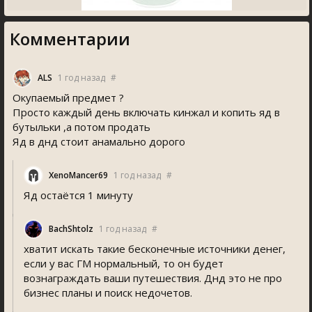
Комментарии
ALS
1 год назад
#
Окупаемый предмет ?
Просто каждый день включать кинжал и копить яд в
бутыльки ,а потом продать
Яд в днд стоит анамально дорого
XenoMancer69
1 год назад
#
Яд остаётся 1 минуту
BachShtolz
1 год назад
#
хватит искать такие бесконечные источники денег,
если у вас ГМ нормальный, то он будет
вознаграждать ваши путешествия. Днд это не про
бизнес планы и поиск недочетов.