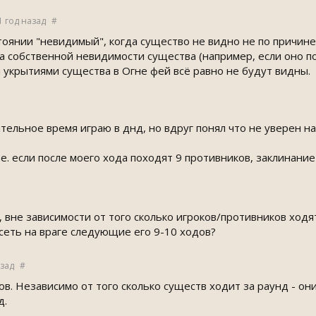
1 год назад
#
тоянии "невидимый", когда существо не видно не по причин
а собственной невидимости существа (например, если оно по
а укрытиями существа в Огне фей всё равно не будут видны.
ельное время играю в днд, но вдруг понял что не уверен на
т.е. если после моего хода походят 9 противников, заклинани
, вне зависимости от того сколько игроков/противников ходя
сеть на враге следующие его 9-10 ходов?
азад
#
ов. Независимо от того сколько существ ходит за раунд - о
д.