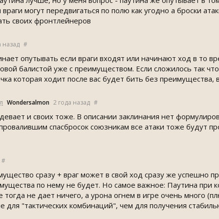
аутина лучше, но у меня вопрос - паутина же опутывает в то
 враги могут передвигаться по полю как угодно а броски ата
ать своих фронтлейнеров
а назад
#
инает опутывать если враги входят или начинают ход в то вр
овой балистой уже с преимуществом. Если сложилось так чт
ачка которая ходит после вас будет бить без преимущества, 
л
Wondersalmon
2 года назад
#
адевает и своих тоже. В описании заклинания нет формулиров
 провалившим спасбросок союзникам все атаки тоже будут п
#
ущество сразу + враг может в свой ход сразу же успешно пр
ущества по нему не будет. Но самое важное: Паутина при ко
е тогда не дает ничего, а урона огнем в игре очень много (п
ше для "тактических комбинаций", чем для получения стабил