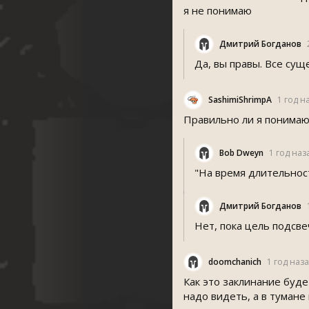
я не понимаю
Дмитрий Богданов
Да, вы правы. Все сущ
SashimiShrimpA
1 год н
Правильно ли я понимаю,
Bob Dweyn
1 год наз
"На время длительнос
Дмитрий Богданов
Нет, пока цель подсве
doomchanich
1 год наз
Как это заклинание буде
надо видеть, а в тумане