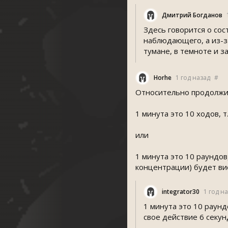
Дмитрий Богданов
Здесь говорится о сос
наблюдающего, а из-з
тумане, в темноте и з
Horhe
1 год назад
#
Относительно продолжит
1 минута это 10 ходов, 
или
1 минута это 10 раундов
концентрации) будет ви
integrator30
1 год н
1 минута это 10 раунд
свое действие 6 секун