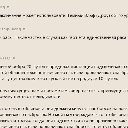
зад
#
аклинание может использовать Темный Эльф (Дроу) с 3-го уро
2 года назад
#
и расы. Такие частные случаи как "вот эта единственная раса
 назад
#
длиной ребра 20 футов в пределах дистанции подсвечиваютс
этой области тоже подсвечиваются, если проваливают спасбр
и существа испускают тусклый свет в радиусе 10 футов.
тронутым существам и предметам совершаются с преимуществ
реимуществ от невидимости.
от огонь в гоблинов и они должны кинуть спас бросок на лов
оваливают спасбросок. Но мой гм утверждает что чтобы они 
ились и только тогда они подсветятся это не правильно как 
свечиваются, если проваливают спасбросок. то есть гоблины