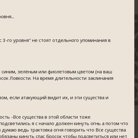
вня...
 с 3-го уровня" не стоят отдельного упоминания в
я синим, зелёным или фиолетовым цветом (на ваш
осок Ловкости. На время длительности заклинания
ом, если атакующий видит их, и эти существа и
кость -Все существа в этой области тоже
подсветились я с начало должен кинуть огнь а потом что
я думаю ведь трактовка огня говорить что Все существа
 обязаны кинуть спас бросок чтобы подсветиться или нет