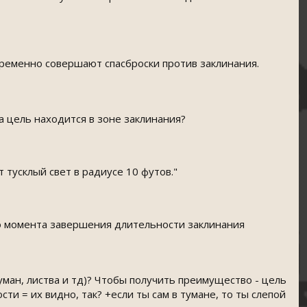
овременно совершают спасброски против заклинания.
а цель находится в зоне заклинания?
тусклый свет в радиусе 10 футов."
 до момента завершения длительности заклинания
уман, листва и тд)? Чтобы получить преимущество - цель
ти = их видно, так? +если ты сам в тумане, то ты слепой