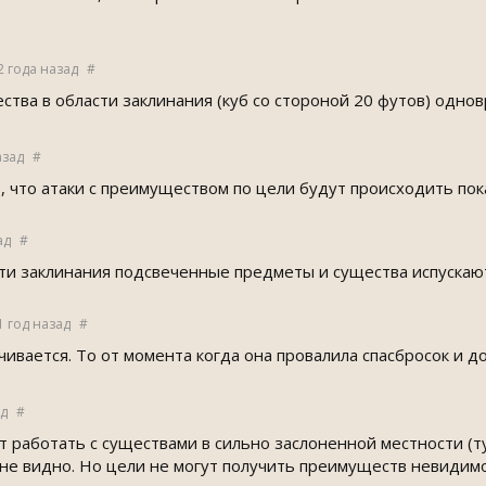
2 года назад
#
ества в области заклинания (куб со стороной 20 футов) одн
азад
#
 что атаки с преимуществом по цели будут происходить пок
ад
#
ти заклинания подсвеченные предметы и существа испускают 
1 год назад
#
чивается. То от момента когда она провалила спасбросок и
ад
#
т работать с существами в сильно заслоненной местности (т
 не видно. Но цели не могут получить преимуществ невидимос