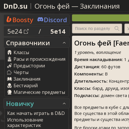
DnD.su
Огонь фей
—
Заклинания
Boosty
Discord
Поиск по разделу
5e24
/
5e14
Огонь фей [Faeri
Справочники
Классы
1 уровень, воплощение
Расы и происхождения
Время накладывания:
1 
Предыстории
Дистанция:
60 футов
Черты
Компоненты:
В
Заклинания
Длительность:
Концентр
Бестиарий
Классы:
бард, друид, из
Магические предметы
Подклассы:
домен света (
Новичку
Все предметы в кубе с д
Как начать играть в D&D
Все существа в этой обл
предметы и существа ис
Использование
характеристик
Все броски атаки по зат