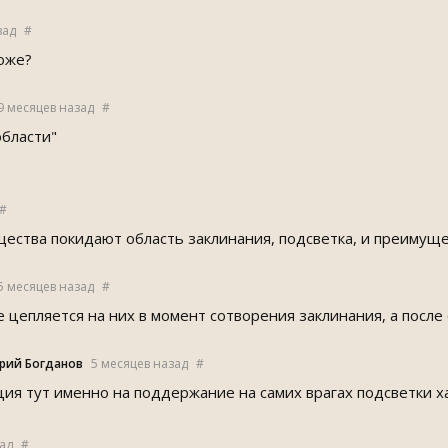
зад
#
тоже?
9 месяцев назад
#
области"
#
ества покидают область заклинания, подсветка, и преимущес
5 месяцев назад
#
 цепляется на них в момент сотворения заклинания, а после 
рий Богданов
5 месяцев назад
#
ция тут именно на поддержание на самих врагах подсветки х
ад
#