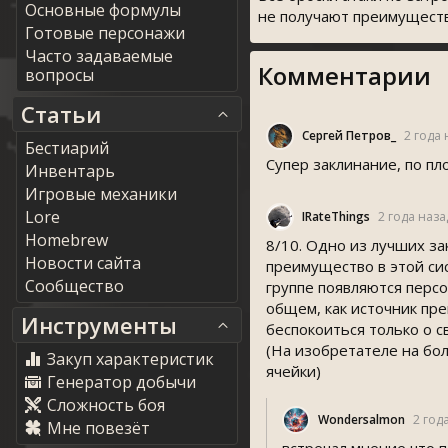
Основные формулы
не получают преимущест
Готовые персонажи
Часто задаваемые
Комментарии
вопросы
Статьи
Сергей Петров_
2 года 
Бестиарий
Супер заклинание, по пл
Инвентарь
Игровые механики
Lore
IRateThing
2 года наза
Homebrew
8/10. Одно из лучших за
Новости сайта
преимущество в этой сис
Сообщество
группе появляются перс
общем, как источник пре
Инструменты
беспокоиться только о 
(На изобретателе на бол
Закуп характеристик
ячейки)
Генератор добычи
Сложность боя
Wondersalmon
2 год
Мне повезёт