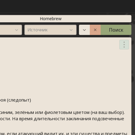
Homebrew
Поиск
Источник
роя (следопыт)
синим, зелёным или фиолетовым цветом (на ваш выбор).
кости. На время длительности заклинания подсвеченные
м, если атакующий видит их, и эти существа и предметы