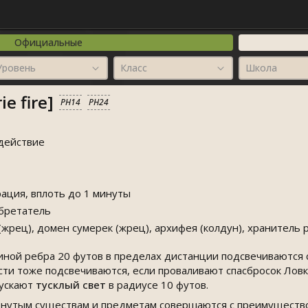
Официальные
Уровень
Класс
Школа
e fire]
PH14
PH24
действие
ация, вплоть до 1 минуты
обретатель
жрец), домен сумерек (жрец), архифея (колдун), хранитель 
линой ребра 20 футов в пределах дистанции подсвечиваются 
асти тоже подсвечиваются, если проваливают спасбросок Лов
пускают
тусклый свет
в радиусе 10 футов.
ронутым существам и предметам совершаются с преимущество