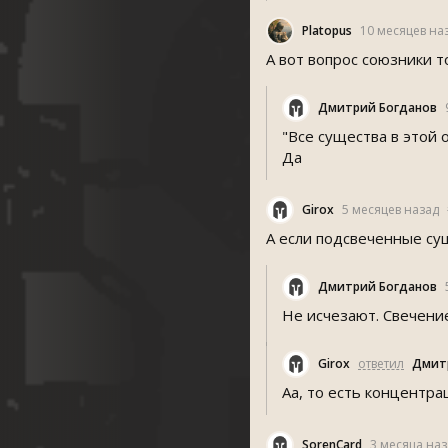
Platopu
10 месяцев на
А вот вопрос союзники 
Дмитрий Богданов
"Все существа в этой 
Да
Girox
5 месяцев назад
А если подсвеченные сущ
Дмитрий Богданов
Не исчезают. Свечение
Girox
ответил
Дмит
Аа, то есть концентра
SorenCard
3 месяца наз