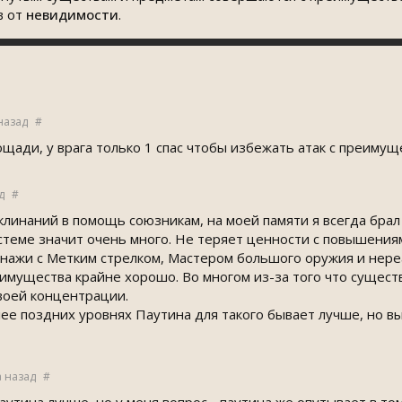
в от
невидимости
.
назад
#
ощади, у врага только 1 спас чтобы избежать атак с преимущ
д
#
клинаний в помощь союзникам, на моей памяти я всегда брал 
теме значит очень много. Не теряет ценности с повышениями 
онажи с Метким стрелком, Мастером большого оружия и нере
имущества крайне хорошо. Во многом из-за того что существ
своей концентрации.
ее поздних уровнях Паутина для такого бывает лучше, но вы
а назад
#