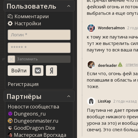
встречал мнение что п
Пользователь
фейский огонь и потом
выбраться а еще опут
Комментарии
Настройки
Wondersalmon
2 год
Логин *
к тому же паутина нач
тут же выстрелить сил
***** *
паутину то вся ваша п
Запомнить
ответи
deerleader
Если что, огонь фей з
попавшим в область и
Регистрация
тоже.
Партнёры
LissKap
2 года назад
Новости сообщества
Паутина не дает преим
Dungeons_ru
вообще никакого преим
Dungeonmaster.ru
урона за это) и вообщ
GoodDragon Dice
свечи). Это спел боль
Мастерская Врогхада