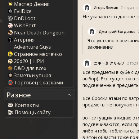
Мастер Демик
Игорь Зимин
2 года на
EvilDice
Не указано что данное з
DnDLoot
WishPort
Дмитрий Богданов
Near Death Dungeon
Атерния
Это указано в описани
Adventure Guy
заклинании
Странное местечко
20d20 | НРИ
ニキータ クリモフ
2 года
D&D для всех
Все предметы в кубе с 
Заметки упыря
выбор). Все существа в 
Торговец Сказками
подсвеченные предметы 
Разное
Все броски атаки по за
предметы не получают п
Контакты
Помощь сайту
вот ситуация а кидаю эт
подсвечиваются, если пр
либо чтобы гоблины сагр
в этой области тоже под