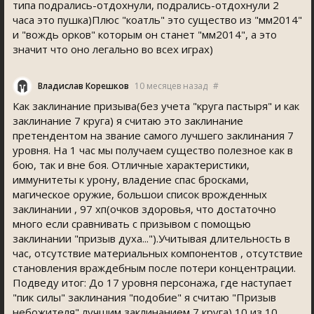
типа подрались-отдохнули, подрались-отдохнули 2
часа это пушка)Плюс "коатль" это существо из "мм2014"
и "вождь орков" которым он станет "мм2014", а это
значит что оно легально во всех играх)
Владислав Корешков
10 месяцев назад
#
Как заклинание призыва(без учета "круга пастыря" и как
заклинание 7 круга) я считаю это заклинание
претендентом на звание самого лучшего заклинания 7
уровня. На 1 час мы получаем существо полезное как в
бою, так и вне боя. Отличные характеристики,
иммунитеты к урону, владение спас бросками,
магическое оружие, большои список врожденных
заклинании , 97 хп(очков здоровья, что достаточно
много если сравнивать с призывом с помощью
заклинании "призыв духа...").Учитывая длительность в
час, отсутствие материальных компонентов , отсутствие
становления враждебным после потери концентрации.
Подведу итог: До 17 уровня персонажа, где наступает
"пик силы" заклинания "подобие" я считаю "Призыв
небожителя" лучшим заклинанием 7 круга) 10 из 10