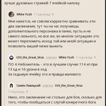
лучше духовных стражей 7 ячейкой наложу
White Yozh
1 год назад
#
Мне кажется, не совсем корректно сравнивать эти
два заклинания, тут ты на час получаешь
дополнительного персонажа в пачке, пусть и не
самого сильного, но все же, во многих ситуациях это
может переломить исход той или иной ситуации и
позволить вашей пачке выжить
tGV_the_Great_Viru
ответил
White Yozh
1 год назад
#
ПО 4 Небожитель - это в лучшем случае 114 хп при
13 кд и 16 урона в ход
За седьмую ячейку это и правда маловато
Семён Левицкий
ответил
tGV_the_Great_Viru
1 год назад
#
Имхо, это заклинание не столько для боя, сколько для
того, чтобы пообщаться с слугой конкретного бога