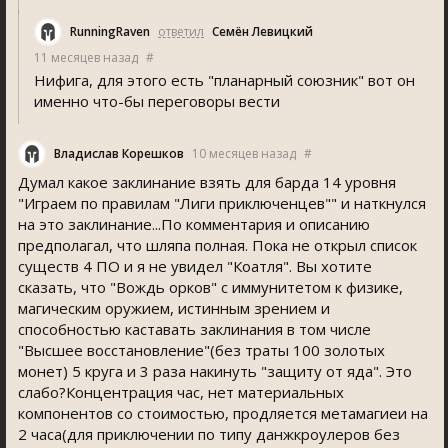
RunningRaven
ответил
Семён Левицкий
11 месяцев назад
#
Нифига, для этого есть "планарный союзник" вот он
именно что-бы переговоры вести
Владислав Корешков
10 месяцев назад
#
Думал какое заклинание взять для барда 14 уровня
"Играем по правилам "Лиги приключенцев"" и наткнулся
на это заклинание...По комментария и описанию
предполагал, что шляпа полная. Пока не открыл список
существ 4 ПО и я не увидел "Коатля". Вы хотите
сказать, что "Вождь орков" с иммунитетом к физике,
магическим оружием, истинным зрением и
способностью каставать заклинания в том числе
"Высшее восстановление"(без траты 100 золотых
монет) 5 круга и 3 раза накинуть "защиту от яда". Это
слабо?Концентрация час, нет материальных
компонентов со стоимостью, продляется метамагиеи на
2 часа(для приключении по типу данжкроулеров без