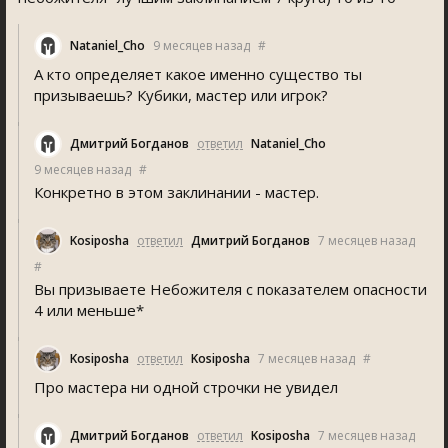
Nataniel_Cho
9 месяцев назад
#
А кто определяет какое именно существо ты
призываешь? Кубики, мастер или игрок?
Дмитрий Богданов
ответил
Nataniel_Cho
9 месяцев назад
#
Конкретно в этом заклинании - мастер.
Kosiposha
ответил
Дмитрий Богданов
7 месяцев назад
#
Вы призываете Небожителя с показателем опасности
4 или меньше*
Kosiposha
ответил
Kosiposha
7 месяцев назад
#
Про мастера ни одной строчки не увидел
Дмитрий Богданов
ответил
Kosiposha
7 месяцев назад