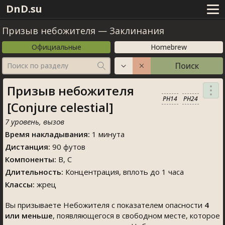
DnD.su
Призыв небожителя
—
Заклинания
Официальные
Homebrew
Поиск
Поиск по разделу
Призыв небожителя
PH14
PH24
[Conjure celestial]
7 уровень, вызов
Время накладывания:
1 минута
Дистанция:
90 футов
Компоненты:
В, С
Длительность:
Концентрация, вплоть до 1 часа
Классы:
жрец
Вы призываете Небожителя с показателем опасности
4
или меньше
, появляющегося в свободном месте, которое