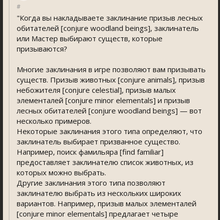
#
"Когда вы накладываете заклинание призыв лесных
обитателей [conjure woodland beings], заклинатель
или Мастер выбирают существ, которые
призываются?
Многие заклинания в игре позволяют вам призывать
существ. Призыв животных [conjure animals], призыв
небожителя [conjure celestial], призыв малых
элементалей [conjure minor elementals] и призыв
лесных обитателей [conjure woodland beings] — вот
несколько примеров.
Некоторые заклинания этого типа определяют, что
заклинатель выбирает призванное существо.
Например, поиск фамильяра [find familiar]
предоставляет заклинателю список животных, из
которых можно выбрать.
Другие заклинания этого типа позволяют
заклинателю выбрать из нескольких широких
вариантов. Например, призыв малых элементалей
[conjure minor elementals] предлагает четыре