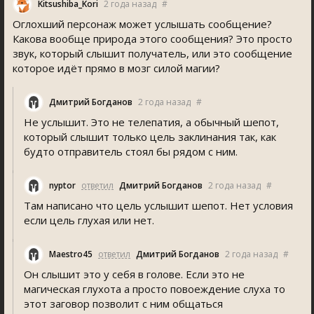
Kitsushiba_Kori
2 года назад
#
Оглохший персонаж может услышать сообщение?
Какова вообще природа этого сообщения? Это просто
звук, который слышит получатель, или это сообщение
которое идёт прямо в мозг силой магии?
Дмитрий Богданов
2 года назад
#
Не услышит. Это не телепатия, а обычный шепот,
который слышит только цель заклинания так, как
будто отправитель стоял бы рядом с ним.
nyptor
ответил
Дмитрий Богданов
2 года назад
#
Там написано что цель услышит шепот. Нет условия
если цель глухая или нет.
Maestro45
ответил
Дмитрий Богданов
2 года назад
#
Он слышит это у себя в голове. Если это не
магическая глухота а просто повоеждение слуха то
этот заговор позволит с ним общаться