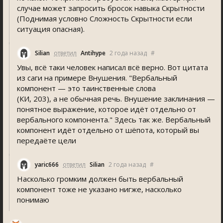
случае может запросить бросок навыка Скрытности
(Поднимая условно Сложность Скрытности если
ситуация опасная).
Silian
ответил
Antihype
2 года назад
#
Увы, всё таки человек написал всё верно. Вот цитата
из саги на примере Внушения. "Вербальный
компонент — это таинственные слова
(КИ, 203), а не обычная речь. Внушение заклинания —
понятное выражение, которое идёт отдельно от
вербального компонента." Здесь так же. Вербальный
компонент идёт отдельно от шёпота, который вы
передаёте цели
yaric666
ответил
Silian
2 года назад
#
Насколько громким должен быть вербальный
компонент тоже не указано нигже, насколько
понимаю