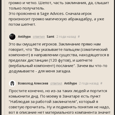
громко и четко. Шепот, часть заклинания, да, слышит
только получатель.
Это прояснено в Sage Advices. Сначала игрок
произносит громко магическую абракадабру, а уже
потом шепчет.
Antihype
ответил
Samt
2 года назад
#
Это вы смущаете игроков. Заклинание прямо нам
говорит, что "Вы указываете пальцем (соматический
компонент) в направлении существа, находящегося в
пределах дистанции (120 футов), и шепчете
(вербальный компонент) послание". Зачем вы что-то
додумываете - для меня загадка.
Всеволод Алексеев
ответил
Antihype
2 года назад
#
Простите конечно, но из-за таких людей и портится
комьюнити днд. По моему в Занатаре есть пункт
"Наблюдая за работой заклинателя", который я
советую прочитать. Ну и подменять понятия не надо,
вот в описание нет материального компанента значит