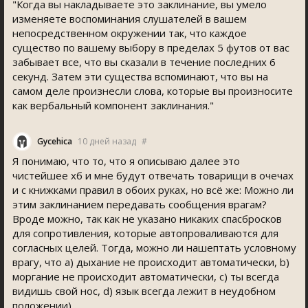
"Когда вы накладываете это заклинание, вы умело
изменяете воспоминания слушателей в вашем
непосредственном окружении так, что каждое
существо по вашему выбору в пределах 5 футов от вас
забывает все, что вы сказали в течение последних 6
секунд. Затем эти существа вспоминают, что вы на
самом деле произнесли слова, которые вы произносите
как вербальный компонент заклинания."
Gycehica
10 дней назад
#
Я понимаю, что то, что я описываю далее это
чистейшее хб и мне будут отвечать товарищи в очечах
и с книжками правил в обоих руках, но всё же: Можно ли
этим заклинанием передавать сообщения врагам?
Вроде можно, так как не указано никаких спасбросков
для сопротивления, которые автопроваливаются для
согласных целей. Тогда, можно ли нашептать условному
врагу, что a) дыхание не происходит автоматически, b)
моргание не происходит автоматически, c) ты всегда
видишь свой нос, d) язык всегда лежит в неудобном
положении)