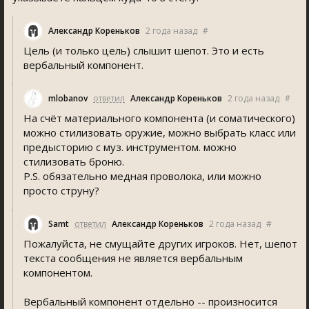
Александр Кореньков
2 года назад
#
Цель (и только цель) слышит шепот. Это и есть
вербальный компонент.
mlobanov
ответил
Александр Кореньков
2 года назад
#
На счёт материального компонента (и соматического)
можно стилизовать оружие, можно выбрать класс или
предысторию с муз. инструментом. можно
стилизовать броню.
P.S. обязательно медная проволока, или можно
просто струну?
Samt
ответил
Александр Кореньков
2 года назад
#
Пожалуйста, не смущайте других игроков. Нет, шепот
текста сообщения не является вербальным
компонентом.
Вербальный компонент отдельно -- произносится