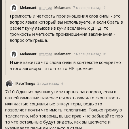
Melamant
ответил
Melamant
7 месяцев назад
#
Громкость и четкость произношения слов силы - это
вопрос языка который вы используете, а если брать в
расчет кучу языков из кучи вселенных ДНД, то
громкость и четкость произношения заклинания -
вопрос отыгрыша.
Melamant
ответил
Melamant
7 месяцев назад
#
И мне кажется что слова силы в контексте конкретно
этого заговора - это что-то НЕ громкое.
IRateThing
2 года назад
#
7/10 Один из лучших утилитарных заговоров, если в
вашей кампании намечается хоть какая-то скрытность
или частые социальные энкаунтеры, ведь это
позволяет почти что иметь телепатию. Только громкую
телепатию, ибо товарищ выше прав - не забывайте про
то что остальные будут видеть, как вы шепчете и
указываете пальцем куда-то в стену.