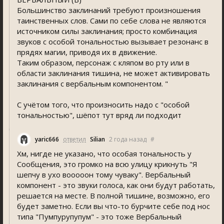
Большинство заклинаний требуют произношения
таинственных слов. Сами по себе слова не являются
источником силы заклинания; просто комбинация
звуков с особой тональностью вызывает резонанс в
прядях магии, приводя их в движение.
Таким образом, персонаж с кляпом во рту или в
области заклинания тишина, не может активировать
заклинания с вербальным компонентом. "
С учётом того, что произносить надо с "особой
тональностью", шёпот тут вряд ли подходит
yaric666
ответил
Silian
2 года назад
#
Хм, нигде не указано, что особая тональность у
Сообщения, это громко на всю улицу крикнуть "Я
шепчу в ухо вооооон тому чуваку". Вербальный
компонент - это звуки голоса, как они будут работать,
решается на месте. В полной тишине, возможно, его
будет заметно. Если вы что-то бурчите себе под нос
типа "Пумпурупупум" - это тоже Вербальный