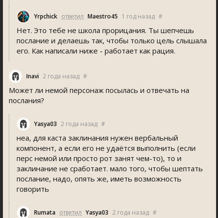
Yrpchick
ответил
Maestro45
1 год назад
#
Нет. Это тебе не школа прорицания. Ты шепчешь
послание и делаешь так, чтобы только цель слышала
его. Как написали ниже - работает как рация.
Inavi
2 года назад
#
Может ли немой персонаж посылась и отвечать на
послания?
Yasya03
2 года назад
#
неа, для каста заклинания нужен вербальный
компонент, а если его не удаётся выполнить (если
перс немой или просто рот занят чем-то), то и
заклинание не сработает. мало того, чтобы шептать
послание, надо, опять же, иметь возможность
говорить
Rumata
ответил
Yasya03
2 года назад
#