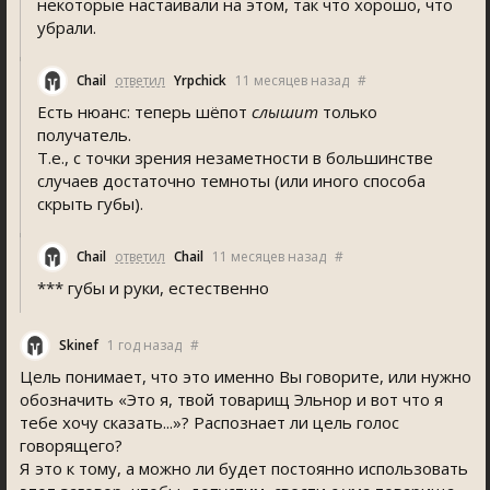
некоторые настаивали на этом, так что хорошо, что
убрали.
Chail
ответил
Yrpchick
11 месяцев назад
#
Есть нюанс: теперь шёпот
слышит
только
получатель.
Т.е., с точки зрения незаметности в большинстве
случаев достаточно темноты (или иного способа
скрыть губы).
Chail
ответил
Chail
11 месяцев назад
#
*** губы и руки, естественно
Skinef
1 год назад
#
Цель понимает, что это именно Вы говорите, или нужно
обозначить «Это я, твой товарищ Эльнор и вот что я
тебе хочу сказать...»? Распознает ли цель голос
говорящего?
Я это к тому, а можно ли будет постоянно использовать