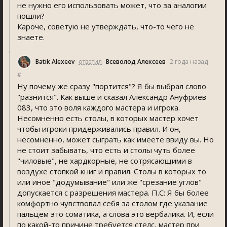
не нужно его использовать может, что за аналогии
пошли?
Кароче, советую не утверждать, что-то чего не
знаете.
Batik Alexeev
ответил
Всеволод Алексеев
2 года назад
#
Ну почему же сразу "портится"? Я бы выбрал слово
"разнится". Как выше и сказал Александр Ануфриев
083, что это воля каждого мастера и игрока.
Несомненно есть столы, в которых мастер хочет
чтобы игроки придерживались правил. И он,
несомненно, может сыграть как имеете ввиду вы. Но
не стоит забывать, что есть и столы чуть более
"чиловые", не хардкорные, не сотрясающими в
воздухе стопкой книг и правил. Столы в которых то
или иное "додумывание" или же "срезание углов"
допускается с разрешения мастера. П.С: Я бы более
комфортно чувствовал себя за столом где указание
пальцем это соматика, а слова это вербалика. И, если
по какой-то причине требуется стелс, мастер при