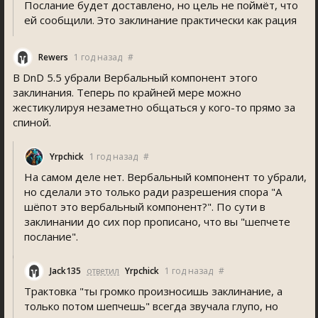
Послание будет доставлено, но цель не поймёт, что
ей сообщили. Это заклинание практически как рация
Rewer
1 год назад
#
В DnD 5.5 убрали Вербальный компонент этого
заклинания. Теперь по крайней мере можно
жестикулируя незаметно общаться у кого-то прямо за
спиной.
Yrpchick
1 год назад
#
На самом деле нет. Вербальный компонент то убрали,
но сделали это только ради разрешения спора "А
шёпот это вербальный компонент?". По сути в
заклинании до сих пор прописано, что вы "шепчете
послание".
Jack135
ответил
Yrpchick
1 год назад
#
Трактовка "ты громко произносишь заклинание, а
только потом шепчешь" всегда звучала глупо, но