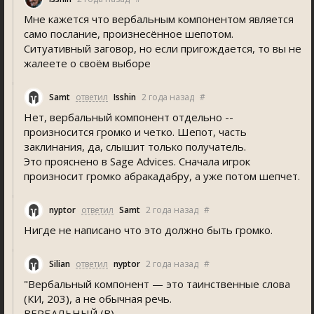
Мне кажется что вербальным компонентом является
само послание, произнесённое шепотом.
Ситуативный заговор, но если пригождается, то вы не
жалеете о своём выборе
Samt
ответил
Isshin
2 года назад
#
Нет, вербальный компонент отдельно --
произносится громко и четко. Шепот, часть
заклинания, да, слышит только получатель.
Это прояснено в Sage Advices. Сначала игрок
произносит громко абракадабру, а уже потом шепчет.
nyptor
ответил
Samt
2 года назад
#
Нигде не написано что это должно быть громко.
Silian
ответил
nyptor
2 года назад
#
"Вербальный компонент — это таинственные слова
(КИ, 203), а не обычная речь.
ВЕРБАЛЬНЫЙ (В)