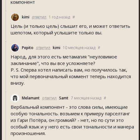
компонент
kimi
ответил
1 год назад
#
Цель (и только цель) слышит его, и может ответить
шепотом, который услышите только вы.
Pepito
ответил
kimi
10 месяцев назад
#
Народ, для этого есть метамагия "неуловимое
заклинание", что вы все усложняете?
P. S. Сперва хотел написать вам, но получилось так,
что мой первоначальный коммент теперь находится
внизу.
Melamant
ответил
Samt
7 месяцев назад
#
Вербальный компонент - это слова силы, имеющие
особую тональность. возьмем к примеру парселтанг
из Гари Потёра, он громкий? - нет, но по сути это
особый язык и у него есть свои тональности и манера
произношения.