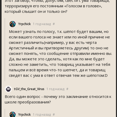
этот заговор, чтобы, допустим, свести с ума товарища,
терроризируя его постоянным «Голосом в голове»,
который слышит он и только он?
Yrpchick
1 год назад
#
Может узнать по голосу, т.к. шёпот будет вашим, но
если вашего голоса не знает или по иной причине не
сможет различить(например, у вас есть черта
Артистичный и вы притворяетесь другим) то оно не
сможет понять, что сообщение отправили именно вы.
Да, вы можете это сделать, хотя как по мне будет
сложно не заметить, что товарищ указывает на тебя
пальцем и всё время что-то шепчет, да и товарищ
сведёт вас с ума в ответ отвечая тем же шёпотом:D
tGV_the_Great_Viru
1 год назад
#
Всего один вопрос - почему это заклинание относится к
школе преобразования?
Yrpchick
1 год назад
#