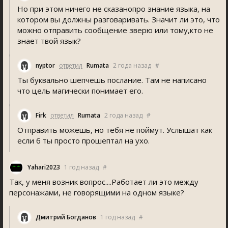
Но при этом ничего не сказанопро знание языка, на
котором вы должны разговаривать. Значит ли это, что
можно отправить сообщение зверю или тому,кто не
знает твой язык?
nyptor
ответил
Rumata
2 года назад
#
Ты буквально шепчешь послание. Там не написано
что цель магически понимает его.
Firk
ответил
Rumata
2 года назад
#
Отправить можешь, но тебя не поймут. Услышат как
если б ты просто прошептал на ухо.
Yahari2023
1 год назад
#
Так, у меня возник вопрос....Работает ли это между
персонажами, не говорящими на одном языке?
Дмитрий Богданов
1 год назад
#