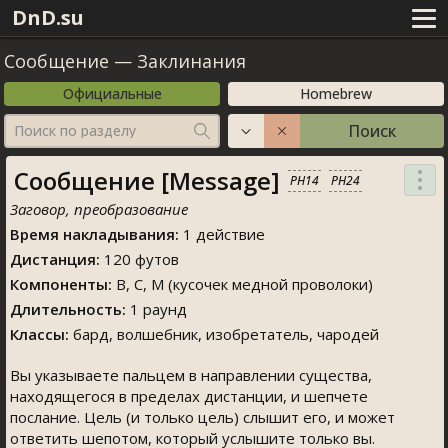
DnD.su
Сообщение
—
Заклинания
Официальные
Homebrew
Поиск
Поиск по разделу
Сообщение [Message]
PH14
PH24
Заговор, преобразование
Время накладывания:
1 действие
Дистанция:
120 футов
Компоненты:
В, С, М (кусочек медной проволоки)
Длительность:
1 раунд
Классы:
бард, волшебник, изобретатель, чародей
Вы указываете пальцем в направлении существа,
находящегося в пределах дистанции, и шепчете
послание. Цель (и только цель) слышит его, и может
ответить шепотом, который услышите только вы.