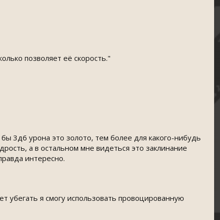
колько позволяет её скорость."
 бы 3д6 урона это золото, тем более для какого-нибудь
мудрость, а в остальном мне видеться это заклинание
 правда интересно.
дет убегать я смогу использовать провоцированную