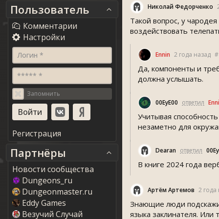
Пользователь
Николай Федорченко
Такой вопрос, у чародея
Комментарии
воздействовать телепати
Настройки
Логин *
Ennin
2 года назад
#
Да, компоненты и треб
***** *
должна услышать.
Запомнить
00EyE00
ответил
Enn
Учитывая способность
незаметно для окруж
Регистрация
Партнёры
Dearan
ответил
00E
В книге 2024 года вер
Новости сообщества
Dungeons_ru
Артём Артемов
2 года
Dungeonmaster.ru
Eddy Game
Знающие люди подскажите
Везучий Случай
языка заклинателя. Или 