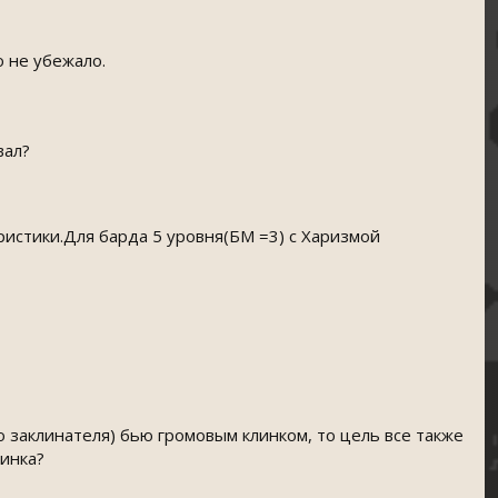
о не убежало.
вал?
истики.Для барда 5 уровня(БМ =3) с Харизмой
го заклинателя) бью громовым клинком, то цель все также
линка?