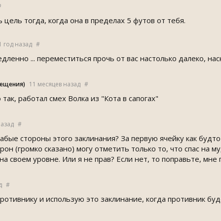
#
 цель тогда, когда она в пределах 5 футов от тебя.
1 год назад
#
дленно ... переместиться прочь от вас настолько далеко, нас
ещения)
11 месяцев назад
#
так, работал смех Волка из "Кота в сапогах"
назад
#
абые стороны этого заклинания? За первую ячейку как будто
орон (громко сказано) могу отметить только то, что спас на 
на своем уровне. Или я не прав? Если нет, то поправьте, мне
д
#
противнику и использую это заклинание, когда противник бу