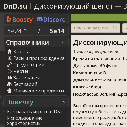
DnD.su
Диссонирующий шёпот
—
Boosty
Discord
Поиск по разделу
5e24
/
5e14
Диссонирующий
Справочники
Классы
1 уровень, очарование
Расы и происхождения
Время накладывания:
1 
Предыстории
Дистанция:
60 футов
Черты
Компоненты:
В
Заклинания
Длительность:
Мгновенн
Бестиарий
Классы:
бард
Магические предметы
Подклассы:
Великий Древ
Новичку
Вы шёпотом пропеваете н
Как начать играть в D&D
ему жуткую боль. Цель д
немедленно реакцией, есл
Использование
характеристик
входить в очевидно опасн