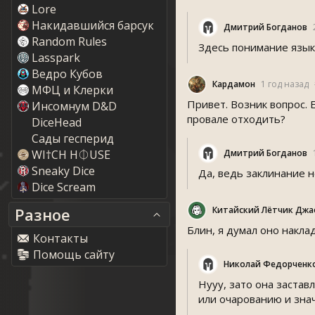
Lore
Накидавшийся барсук
Дмитрий Богданов
Random Rule
Здесь понимание язык
Lasspark
Ведро Кубов
Кардамон
1 год назад
МФЦ и Клерки
Привет. Возник вопрос. 
Инсомнум D&D
провале отходить?
DiceHead
Сады гесперид
WI†CH H⏀USE
Дмитрий Богданов
Sneaky Dice
Да, ведь заклинание н
Dice Scream
Разное
Китайский Лётчик Джа
Блин, я думал оно накла
Контакты
Помощь сайту
Николай Федорченк
Нууу, зато она застав
или очарованию и знач