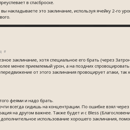
реуспевает в спасброске.
 вы накладываете это заклинание, используя ячейку 2-го ур
вого.
д
#
езное заклинание, хотя специальное его брать (через Затрон
более менее приемлемый урон, а на поздних спровоцировать 
передвижение от этого заклинания провоцирует атаки, так ка
того феями и надо брать.
чти всегда сидишь на концентрации. По ошибке взял через ч
трация на другом важнее. Также будет и с Bless (Благословени
но дополнительное использование хорошего заклинания, пом