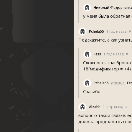
Николай Федорченк
у меня была обратная 
Pchela55
1 год назад
#
Подскажите, а как узнат
Fe
1 год назад
#
Сложность спасброска
18(модификатор = +4)
Pchela55
ответил
F
Спасибо
Alzahh
1 год назад
#
вопрос о такой связке: 
должна продолжать свое