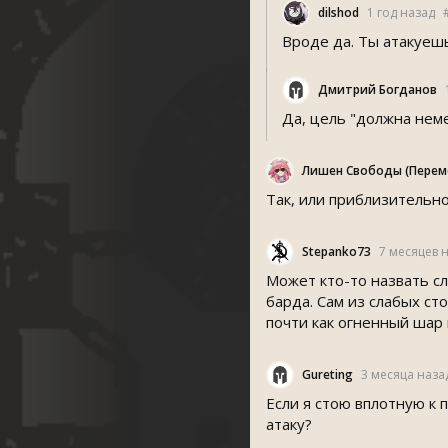
dilshod
1 год назад
Вроде да. Ты атакуешь
Дмитрий Богданов
Да, цель "должна неме
Лишен Свободы (Перем
Так, или приблизительно 
Stepanko73
7 месяцев 
Может кто-то назвать сл
барда. Сам из слабых ст
почти как огненный шар 
Gureting
3 месяца наза
Если я стою вплотную к 
атаку?