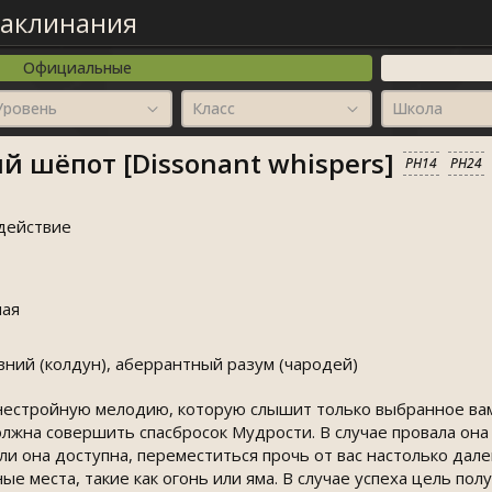
Заклинания
Официальные
Уровень
Класс
Школа
 шёпот [Dissonant whispers]
PH14
PH24
действие
ая
ний (колдун), аберрантный разум (чародей)
естройную мелодию, которую слышит только выбранное вами
олжна совершить спасбросок Мудрости. В случае провала она
и она доступна, переместиться прочь от вас настолько дале
ые места, такие как огонь или яма. В случае успеха цель по