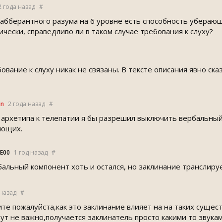
2 года назад
#
 абберантного разума на 6 уровне есть способность убераю
чески, справедливо ли в таком случае требования к слуху?
ование к слуху никак не связаны. В тексте описания явно ска
in
2 года назад
#
 архетипа к телепатии я бы разрешил выключить вербальны
ающих.
yE00
1 год назад
#
бальный компонент хоть и остался, но заклинание транслиру
 назад
#
 пожалуйста,как это заклинание влияет на на таких существ
тут не важно,получается заклинатель просто какими то звук