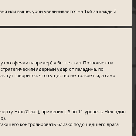
овня или выше, урон увеличивается на
1к6
за каждый
утого феями например) я бы не стал. Позволяет на
стратегический ядерный удар от паладина, по
к тут говорится, что существо не толкается, а само
ерту Hex (Сглаз), применил с 5 по 11 уровень Hex один
е).
огающего контролировать близко подошедшего врага.