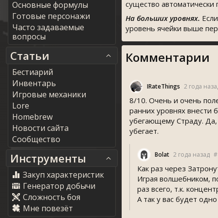
существо автоматически п
Основные формулы
Готовые персонажи
На больших уровнях.
Если
Часто задаваемые
уровень ячейки выше пер
вопросы
Статьи
Комментарии
Бестиарий
Инвентарь
IRateThing
2 года наза
Игровые механики
8/10. Очень и очень пол
Lore
ранних уровнях внести 
Homebrew
убегающему Страду. Да, 
Новости сайта
убегает.
Сообщество
Bolat
2 года назад
#
Инструменты
Как раз через Затрону
Закуп характеристик
Играя волшебником, по
Генератор добычи
раз всего, т.к. концен
Сложность боя
А так у вас будет од
Мне повезёт