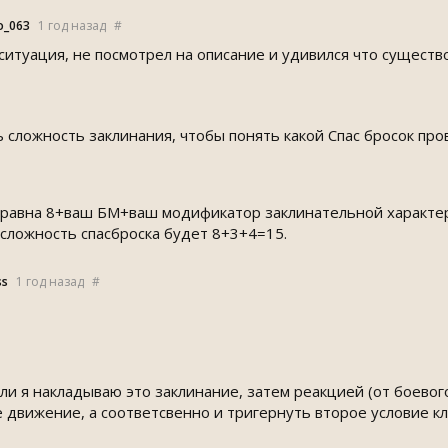
о_063
1 год назад
#
ситуация, не посмотрел на описание и удивился что существ
ь сложность заклинания, чтобы понять какой Спас бросок про
 равна 8+ваш БМ+ваш модификатор заклинательной характер
 сложность спасброска будет 8+3+4=15.
e
1 год назад
#
если я накладываю это заклинание, затем реакцией (от боево
 движение, а соответсвенно и тригернуть второе условие к