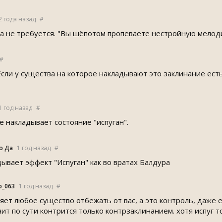
2 года назад
#
а не требуется. "Вы шёпотом пропеваете нестройную мелод
#
Если у существа на которое накладывают это заклинание есть
1 год назад
#
е накладывает состояние "испуган".
о Да
1 год назад
#
дывает эффект "Испуган" как во вратах Балдура
о_063
1 год назад
#
ляет любое существо отбежать от вас, а это контроль, даже 
ит по сути контрится только контрзаклинанием. хотя испуг 