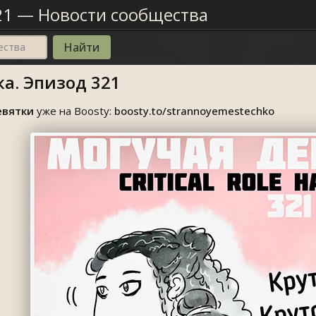
21
—
Новости сообщества
ества
а. Эпизод 321
евятки
уже на Boosty:
boosty.to/strannoyemestechko