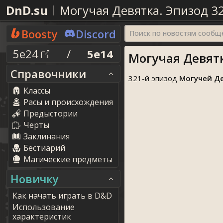
DnD.su
Могучая Девятка. Эпизод 3
Boosty
Discord
Поиск по новостям сообщ
5e24
/
5e14
Могучая Девятк
Справочники
321-й эпизод
Могучей Д
Классы
Расы и происхождения
Предыстории
Черты
Заклинания
Бестиарий
Магические предметы
Новичку
Как начать играть в D&D
Использование
характеристик