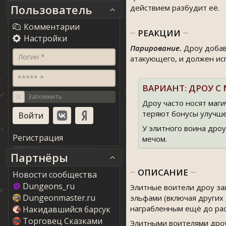
Пользователь
действием разбудит её.
Комментарии
РЕАКЦИИ
Настройки
Парирование.
Дроу добав
Логин *
атакующего, и должен ис
***** *
ВАРИАНТ: ДРОУ 
Запомнить
Дроу часто носят маги
теряют бонусы улучше
У элитного воина дро
Регистрация
мечом.
Партнёры
ОПИСАНИЕ
Новости сообщества
Dungeons_ru
Элитные воители дроу за
Dungeonmaster.ru
эльфами (включая других
награбленным ещё до рас
Накидавшийся барсук
Торговец Сказками
Элитными воителями дроу