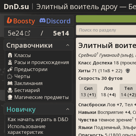
DnD.su
Элитный воитель дроу
—
Б
Boosty
Discord
Поиск по разделу
5e24
/
5e14
Элитный воител
Справочники
?
Классы
Средний
Гуманоид (эльф),
Расы и происхождения
Класс Доспеха
18 (прокл
Предыстории
Хиты
71
(
11
к
8
+
22
)
Черты
Скорость
30 футов
Заклинания
Сил
Лов
Тел
Бестиарий
13 (
+1
)
18 (
+4
)
14 (
+2
)
Магические предметы
Спасброски
Лов
+7
, Тел
Новичку
Навыки
Восприятие
+4
,
С
Как начать играть в D&D
?
Чувства
тёмное зрение
Использование
Языки
Подземный, Эльфи
характеристик
Опасность
5 (1800 опыта