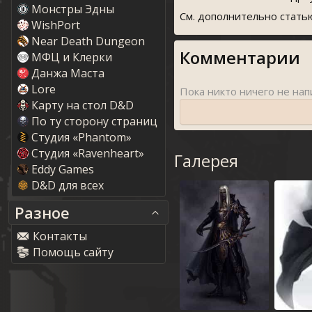
Монстры Эдны
См. дополнительно статью
WishPort
Near Death Dungeon
Комментарии
МФЦ и Клерки
Данжа Маста
Lore
Карту на стол D&D
По ту сторону страниц
Студия «Phantom»
Студия «Ravenheart»
Галерея
Eddy Game
D&D для всех
Разное
Контакты
Помощь сайту