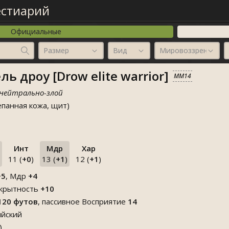
естиарий
Официальные
Размер
Вид
Мировоззрение
ь дроу [Drow elite warrior]
MM14
 нейтрально-злой
епанная кожа, щит)
Инт
Мдр
Хар
11 (
+0
)
13 (
+1
)
12 (
+1
)
+5
, Мдр
+4
крытность
+10
120 футов
, пассивное Восприятие
14
йский
)