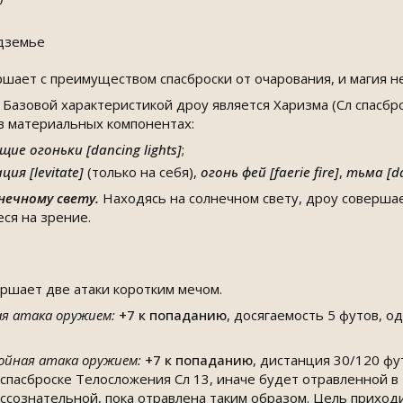
дземье
шает с преимуществом спасброски от очарования, и магия не
.
Базовой характеристикой дроу является Харизма (Сл спасбр
 в материальных компонентах:
ие огоньки [dancing lights]
;
ия [levitate]
(только на себя),
огонь фей [faerie fire]
,
тьма [da
нечному свету.
Находясь на солнечном свету, дроу совершае
ся на зрение.
ршает две атаки коротким мечом.
я атака оружием:
+7
к попаданию
, досягаемость 5 футов, о
ойная атака оружием:
+7
к попаданию
, дистанция 30/120 фу
спасброске Телосложения Сл 13, иначе будет отравленной в т
ссознательной, пока отравлена таким образом. Цель приходи