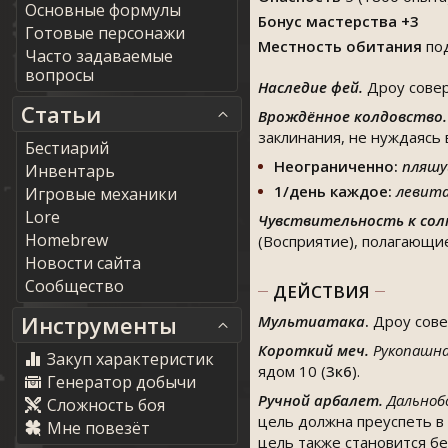
Основные формулы
Бонус мастерства +3
Готовые персонажи
Местность обитания
по
Часто задаваемые
вопросы
Наследие фей.
Дроу совер
Статьи
Врождённое колдовство
заклинания, не нуждаясь
Бестиарий
Неограниченно:
пляшущ
Инвентарь
1/день каждое:
левитац
Игровые механики
Lore
Чувствительность к сол
Homebrew
(Восприятие), полагающие
Новости сайта
Сообщество
ДЕЙСТВИЯ
Инструменты
Мультиатака
.
Дроу сове
Короткий меч.
Рукопашна
Закуп характеристик
ядом 10 (
3к6
).
Генератор добычи
Ручной арбалет.
Дальноб
Сложность боя
цель должна преуспеть в 
Мне повезёт
цель также становится бе