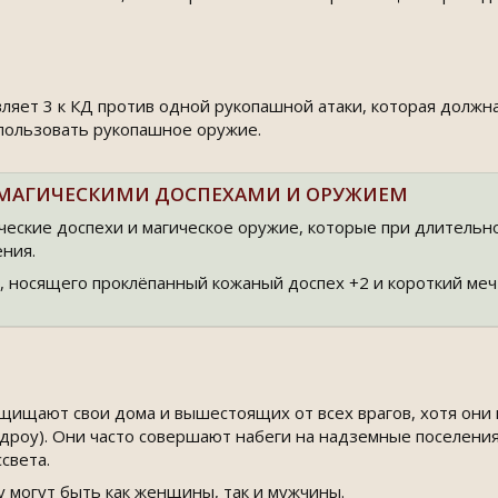
ляет 3 к КД против одной рукопашной атаки, которая должна
пользовать рукопашное оружие.
С МАГИЧЕСКИМИ ДОСПЕХАМИ И ОРУЖИЕМ
ческие доспехи и магическое оружие, которые при длительно
ния.
у, носящего проклёпанный
кожаный доспех +2 и короткий меч 
щищают свои дома и вышестоящих от всех врагов, хотя они 
 дроу). Они часто совершают набеги на надземные поселения
света.
 могут быть как женщины, так и мужчины.