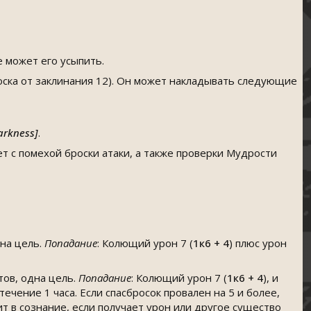
 может его усыпить.
оска от заклинания 12). Он может накладывать следующие
rkness]
.
т с помехой броски атаки, а также проверки Мудрости
дна цель.
Попадание
: Колющий урон 7 (
1к6 + 4
) плюс урон
тов, одна цель.
Попадание
: Колющий урон 7 (
1к6 + 4
), и
ечение 1 часа. Если спасбросок провален на 5 и более,
т в сознание, если получает урон или другое существо