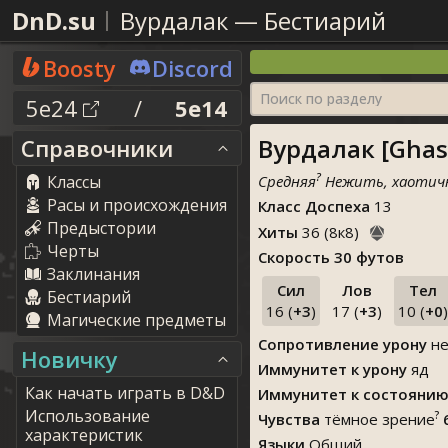
DnD.su
Вурдалак
—
Бестиарий
Boosty
Discord
Поиск по разделу
5e24
/
5e14
Вурдалак [Ghas
Справочники
?
Классы
Средняя
Нежить, хаотичн
Расы и происхождения
Класс Доспеха
13
Предыстории
Хиты
36
(
8
к
8
)
Черты
Скорость
30 футов
Заклинания
Сил
Лов
Тел
Бестиарий
16 (
+3
)
17 (
+3
)
10 (
+0
)
Магические предметы
Сопротивление урону
не
Новичку
Иммунитет к урону
яд
Как начать играть в D&D
Иммунитет к состояни
Использование
?
Чувства
тёмное зрение
характеристик
Языки
Общий