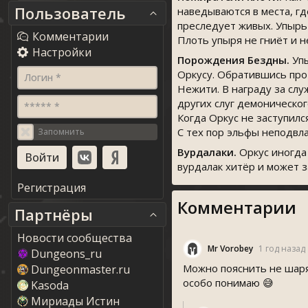
Пользователь
наведываются в места, г
преследует живых. Упырь
Комментарии
Плоть упыря не гниёт и н
Настройки
Порождения Бездны.
Упы
Оркусу. Обратившись про
Логин *
Нежити. В награду за сл
других слуг демоническо
***** *
Когда Оркус не заступилс
С тех пор эльфы неподвл
Запомнить
Вурдалаки.
Оркус иногда 
вурдалак хитёр и может з
Регистрация
Комментарии
Партнёры
Новости сообщества
Mr Vorobey
1 год назад
Dungeons_ru
Можно пояснить не шаря
Dungeonmaster.ru
особо понимаю 😅
Kasoda
Мириады Истин