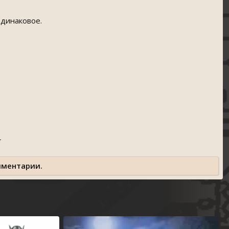
одинаковое.
т
мментарии.