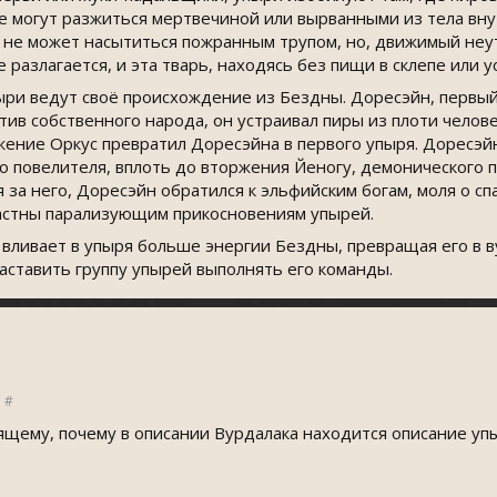
де могут разжиться мертвечиной или вырванными из тела вну
 не может насытиться пожранным трупом, но, движимый неу
е разлагается, и эта тварь, находясь без пищи в склепе или
ри ведут своё происхождение из Бездны. Доресэйн, первый
тив собственного народа, он устраивал пиры из плоти чело
ужение Оркус превратил Доресэйна в первого упыря. Доресэй
го повелителя, вплоть до вторжения Йеногу, демонического 
я за него, Доресэйн обратился к эльфийским богам, моля о сп
астны парализующим прикосновениям упырей.
вливает в упыря больше энергии Бездны, превращая его в в
аставить группу упырей выполнять его команды.
#
щему, почему в описании Вурдалака находится описание упы