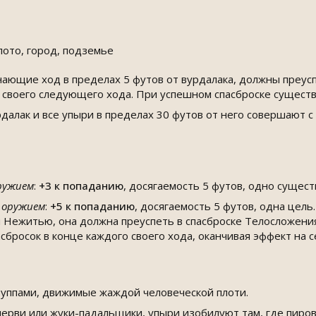
ото, город, подземье
ающие ход в пределах 5 футов от вурдалака, должны преусп
 своего следующего хода. При успешном спасброске существо
далак и все упыри в пределах 30 футов от него совершают 
ружием
:
+3
к попаданию
, досягаемость 5 футов, одно сущест
 оружием
:
+5
к попаданию
, досягаемость 5 футов, одна цель
 Нежитью, она должна преуспеть в спасброске Телосложения
сбросок в конце каждого своего хода, оканчивая эффект на с
руппами, движимые жаждой человеческой плоти.
черви или жуки-падальщики, упыри изобилуют там, где пиров