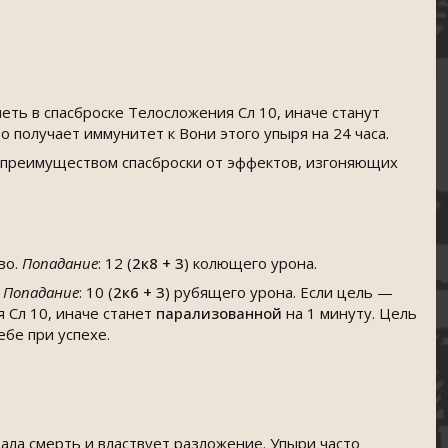
еть в спасброске Телосложения Сл 10, иначе станут
 получает иммунитет к Вони этого упыря на 24 часа.
с преимуществом спасброски от эффектов, изгоняющих
во.
Попадание
: 12 (
2к8 + 3
) колющего урона.
.
Попадание
: 10 (
2к6 + 3
) рубящего урона. Если цель —
 Сл 10, иначе станет
парализованной
на 1 минуту. Цель
ебе при успехе.
ала смерть и властвует разложение. Упыри часто