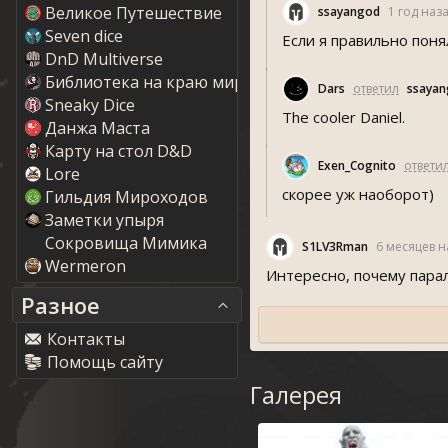
Великое Путешествие
ayangod
1 год наз
Seven dice
Если я правильно поня
DnD Multiverse
Библиотека на краю мира
Dar
ответил
ayan
Sneaky Dice
The cooler Daniel.
Данжа Маста
Карту на стол D&D
Exen_Cognito
ответи
Lore
скорее уж наоборот)
Гильдия Мироходов
Заметки упыря
Сокровища Мимика
S1LV3Rman
6 месяцев н
Wermeron
Интересно, почему парал
Разное
Контакты
Помощь сайту
Галерея