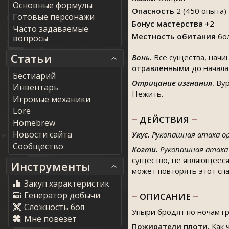
Основные формулы
Опасность
2 (450 опыта)
Готовые персонажи
Бонус мастерства +2
Часто задаваемые
Местность обитания
бол
вопросы
Статьи
Вонь
.
Все существа, начин
отравленными
до начала
Бестиарий
Отрицание изгнания
.
Вур
Инвентарь
Нежить.
Игровые механики
Lore
ДЕЙСТВИЯ
Homebrew
Новости сайта
Укус.
Рукопашная атака о
Сообщество
Когти.
Рукопашная атака
существо, не являющееся
Инструменты
может повторять этот спа
Закуп характеристик
Генератор добычи
ОПИСАНИЕ
Сложность боя
Упыри бродят по ночам г
Мне повезёт
Пожиратели плоти.
Как 