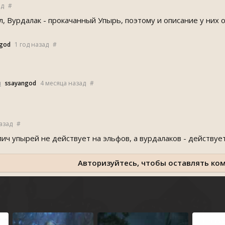
ад
#
л, Вурдалак - прокачанный Упырь, поэтому и описание у них 
god
1 год назад
#
л
ayangod
4 месяца назад
#
азад
#
ич упырей не действует на эльфов, а вурдалаков - действуе
Авторизуйтесь, чтобы оставлять ко