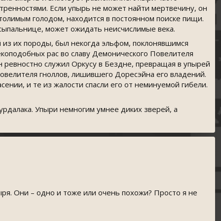
тренностями. Если упырь не может найти мертвечину, он
толимым голодом, находится в постоянном поиске пищи.
 усыпальнице, может ожидать неисчислимые века.
 из их породы, был некогда эльфом, поклонявшимся
векоподобных рас во славу Демонического Повелителя
н ревностно служил Оркусу в Бездне, превращая в упырей
повелителя гноллов, лишившего Доресэйна его владений.
асении, и те из жалости спасли его от неминуемой гибели.
урдалака. Упыри немногим умнее диких зверей, а
ря. Они – одно и тоже или очень похожи? Просто я не