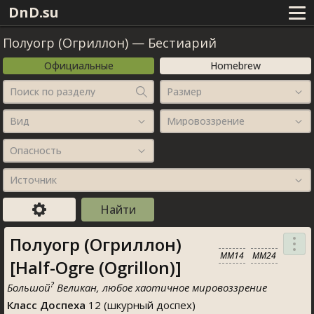
DnD.su
Полуогр (Огриллон)
—
Бестиарий
Официальные
Homebrew
Поиск по разделу
Размер
Вид
Мировоззрение
Опасность
Источник
Полуогр (Огриллон)
MM14
MM24
[Half-Ogre (Ogrillon)]
?
Большой
Великан, любое хаотичное мировоззрение
Класс Доспеха
12 (шкурный доспех)