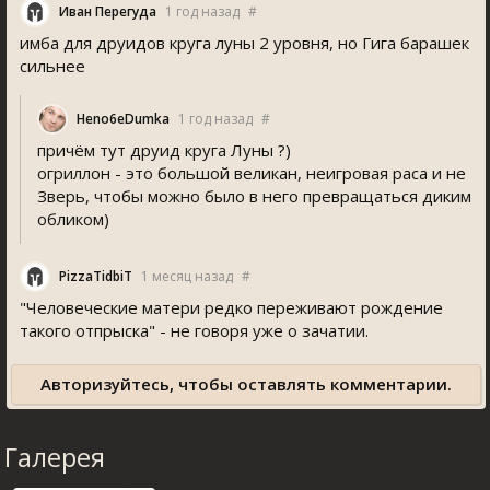
Иван Перегуда
1 год назад
#
имба для друидов круга луны 2 уровня, но Гига барашек
сильнее
Heno6eDumka
1 год назад
#
причём тут друид круга Луны ?)
огриллон - это большой великан, неигровая раса и не
Зверь, чтобы можно было в него превращаться диким
обликом)
PizzaTidbiT
1 месяц назад
#
"Человеческие матери редко переживают рождение
такого отпрыска" - не говоря уже о зачатии.
Авторизуйтесь, чтобы оставлять комментарии.
Галерея