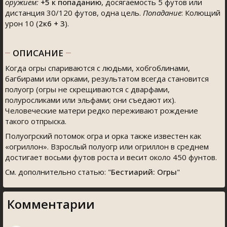
оружием:
+5
к попаданию
, досягаемость 5 футов или
дистанция 30/120 футов, одна цель.
Попадание
: Колющий
урон 10 (
2к6 + 3
).
ОПИСАНИЕ
Когда огры спариваются с людьми, хобгоблинами,
багбирами или орками, результатом всегда становится
полуогр (огры не скрещиваются с дварфами,
полуросликами или эльфами; они съедают их).
Человеческие матери редко переживают рождение
такого отпрыска.
Полуогрский потомок огра и орка также известен как
«огриллон». Взрослый полуогр или огриллон в среднем
достигает восьми футов роста и весит около 450 фунтов.
См. дополнительно статью: "
Бестиарий: Огры
"
Комментарии