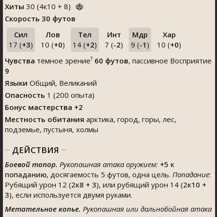
Хиты
30
(
4
к
10
+
8
)
Скорость
30 футов
Сил
Лов
Тел
Инт
Мдр
Хар
17 (
+3
)
10 (
+0
)
14 (
+2
)
7 (
-2
)
9 (
-1
)
10 (
+0
)
?
Чувства
тёмное зрение
60 футов
, пассивное Восприятие
9
Языки
Общий, Великаний
Опасность
1 (200 опыта)
Бонус мастерства +2
Местность обитания
арктика, город, горы, лес,
подземье, пустыня, холмы
ДЕЙСТВИЯ
Боевой топор.
Рукопашная атака оружием:
+5
к
попаданию
, досягаемость 5 футов, одна цель.
Попадание
:
Рубящий урон 12 (
2к8 + 3
), или рубящий урон 14 (
2к10 +
3
), если используется двумя руками.
Метательное копье.
Рукопашная или дальнобойная атака