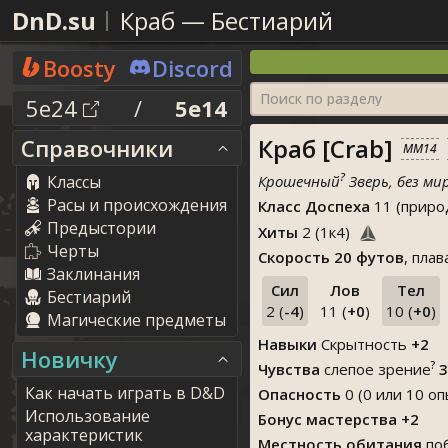
DnD.su
Краб
—
Бестиарий
Boosty
Discord
Поиск по разделу
5e24
/
5e14
Краб [Crab]
Справочники
MM14
?
Классы
Крошечный
Зверь, без ми
Расы и происхождения
Класс Доспеха
11 (приро
Предыстории
Хиты
2
(
1
к
4
)
Черты
Скорость
20 футов
, пла
Заклинания
Сил
Лов
Тел
Бестиарий
2 (
-4
)
11 (
+0
)
10 (
+0
)
Магические предметы
Навыки
Скрытность
+2
Новичку
?
Чувства
слепое зрение
3
Как начать играть в D&D
Опасность
0 (0 или 10 оп
Использование
Бонус мастерства +2
характеристик
Местность обитания
по