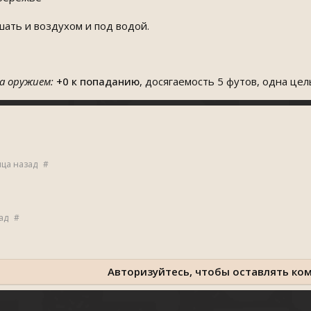
ать и воздухом и под водой.
а оружием:
+0
к попаданию
, досягаемость 5 футов, одна цел
яца назад
#
ад
#
Авторизуйтесь, чтобы оставлять ко