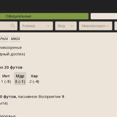
Официальные
Размер
Вид
Мировоззрение
PH24
MM24
ровоззрения
дный доспех)
вая
20 футов
Инт
Мдр
Хар
1 (
-5
)
8 (
-1
)
2 (
-4
)
0 футов
, пассивное Восприятие
9
ыта)
бережье