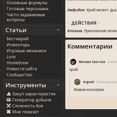
Основные формулы
Готовые персонажи
Амфибия
.
Краб может дыш
Часто задаваемые
вопросы
ДЕЙСТВИЯ
Статьи
Клешня.
Рукопашная атак
Бестиарий
Инвентарь
Комментарии
Игровые механики
Lore
Михаил Светлов
3 мес
Homebrew
Новости сайта
краб
Сообщество
Argenti
3 месяца наз
Инструменты
Живая консерва
Закуп характеристик
Генератор добычи
Сложность боя
Мне повезёт