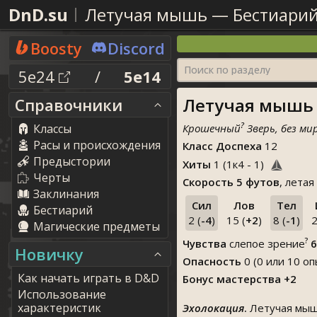
DnD.su
Летучая мышь
—
Бестиари
Boosty
Discord
Поиск по разделу
5e24
/
5e14
Летучая мышь 
Справочники
?
Классы
Крошечный
Зверь, без ми
Расы и происхождения
Класс Доспеха
12
Предыстории
Хиты
1
(
1
к
4
-
1
)
Черты
Скорость
5 футов
, летая
Заклинания
Сил
Лов
Тел
Бестиарий
2 (
-4
)
15 (
+2
)
8 (
-1
)
2
Магические предметы
?
Чувства
слепое зрение
6
Новичку
Опасность
0 (0 или 10 оп
Как начать играть в D&D
Бонус мастерства +2
Использование
характеристик
Эхолокация
.
Летучая мышь