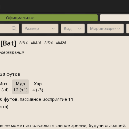
й
Официальные
Размер
Вид
Мировоззрение
[Bat]
PH14
MM14
PH24
MM24
ровоззрения
30 футов
Инт
Мдр
Хар
 (
-4
)
12 (
+1
)
4 (
-3
)
0 футов
, пассивное Восприятие
11
ыта)
 не может использовать слепое зрение, будучи оглохшей.