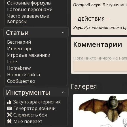
Основные формулы
Острый слух.
Летучая мыш
Готовые персонажи
Часто задаваемые
ДЕЙСТВИЯ
вопросы
Укус.
Рукопашная атака о
Статьи
Бестиарий
Комментарии
Инвентарь
Игровые механики
Lore
Homebrew
Новости сайта
Сообщество
Галерея
Инструменты
Закуп характеристик
Генератор добычи
Сложность боя
Мне повезёт