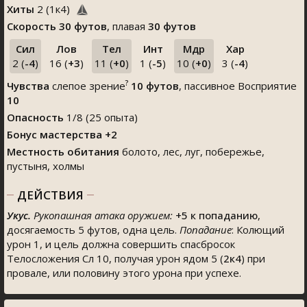
Хиты
2
(
1
к
4
)
Скорость
30 футов
, плавая
30 футов
Сил
Лов
Тел
Инт
Мдр
Хар
2 (
-4
)
16 (
+3
)
11 (
+0
)
1 (
-5
)
10 (
+0
)
3 (
-4
)
?
Чувства
слепое зрение
10 футов
, пассивное Восприятие
10
Опасность
1/8 (25 опыта)
Бонус мастерства +2
Местность обитания
болото, лес, луг, побережье,
пустыня, холмы
ДЕЙСТВИЯ
Укус.
Рукопашная атака оружием:
+5
к попаданию
,
досягаемость 5 футов, одна цель.
Попадание
: Колющий
урон 1, и цель должна совершить спасбросок
Телосложения Сл 10, получая урон ядом 5 (
2к4
) при
провале, или половину этого урона при успехе.