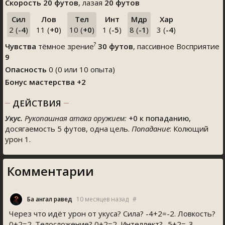
Скорость
20 футов
, лазая
20 футов
Сил
Лов
Тел
Инт
Мдр
Хар
2 (
-4
)
11 (
+0
)
10 (
+0
)
1 (
-5
)
8 (
-1
)
3 (
-4
)
?
Чувства
тёмное зрение
30 футов
, пассивное Восприятие
9
Опасность
0 (0 или 10 опыта)
Бонус мастерства +2
ДЕЙСТВИЯ
Укус.
Рукопашная атака оружием:
+0
к попаданию
,
досягаемость 5 футов, одна цель.
Попадание
: Колющий
урон 1.
Комментарии
Ба ҷангал равед
10 месяцев назад
#
Через что идёт урон от укуса? Сила? -4+2=-2. Ловкость?
0+2=2. Телосложение? 0+2=2. Интеллект? -5+2=-3.