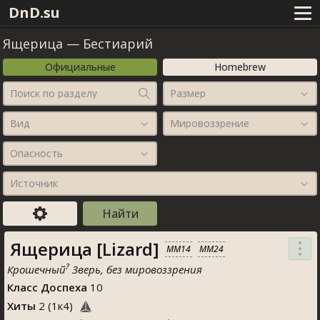
DnD.su
Ящерица
—
Бестиарий
Официальные
Homebrew
Поиск по разделу
Размер
Вид
Мировоззрение
Опасность
Источник
Ящерица [Lizard]
MM14
MM24
?
Крошечный
Зверь, без мировоззрения
Класс Доспеха
10
Хиты
2
(
1
к
4
)