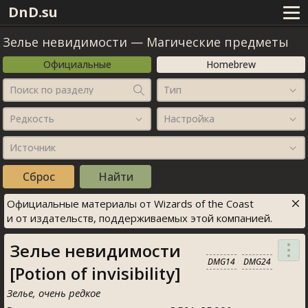
DnD.su
Зелье невидимости
—
Магические предметы
Официальные
Homebrew
Поиск по разделу
Тип
Редкость
Настройка
Источник
Официальные материалы от Wizards of the Coast
и от издательств, поддерживаемых этой компанией.
Зелье невидимости
DMG14
DMG24
[Potion of invisibility]
Зелье, очень редкое