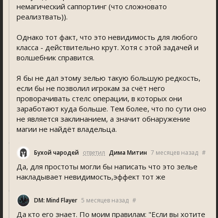
немагический саппортинг (что сложновато
реализтвать)).
Однако тот факт, что это невидимость для любого
класса - действительно крут. Хотя с этой задачей и
волшебник справится.
Я бы не дал этому зелью такую большую редкость,
если бы не позволил игрокам за счëт него
проворачивать стелс операции, в которых они
заработают куда больше. Тем более, что по сути оно
не является заклинанием, а значит обнаружение
магии не найдëт владельца.
Бухой чародей
ответил
Дима Митин
7 месяцев назад
#
Да, для простоты могли бы написать что это зелье
накладывает невидимость,эффект тот же
DM: Mind Flayer
5 месяцев назад
#
Да кто его знает. По моим правилам: "Если вы хотите