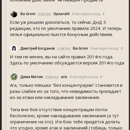
Ilia Grom
ответил
Vysserath
9 месяцев назад
#
Если уж решили докопаться, то сейчас ДнД 5
редакции, это по умолчанию правила 2024. И теперь
зелья официально пьются бонусным действием.
Дмитрий Богданов
ответил
Ilia Grom
9 месяцев назад
#
И тем не менее, вы на сайте правил 2014го года.
Здесь по умолчанию обсуждается версия 2014го года
Дима Митин
ответил
urix
8 месяцев назад
#
Ага, только плюшка "без концентрауии" становится в
разы слабее из-за того, что невидимость пропадает
из-за атаки или накладывания заклинания.
Типа вне боя отсутствие концентрации почти
бесполезно, кроме накладывания заклинания (а тут
ограничение на это). И в бою тебе придëтся делать
что угодно, кроме атак и заклинаний (тобишь только