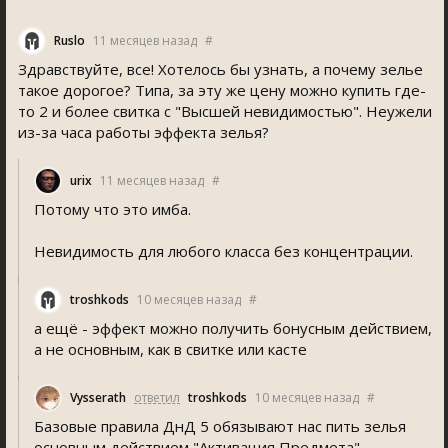
Ruslo
11 месяцев назад
#
Здравствуйте, все! Хотелось бы узнать, а почему зелье
такое дорогое? Типа, за эту же цену можно купить где-
то 2 и более свитка с "Высшей невидимостью". Неужели
из-за часа работы эффекта зелья?
urix
11 месяцев назад
#
Потому что это имба.
Невидимость для любого класса без концентрации.
troshkod
10 месяцев назад
#
а ещё - эффект можно получить бонусным действием,
а не основным, как в свитке или касте
Vysserath
ответил
troshkod
10 месяцев назад
#
Базовые правила ДнД 5 обязывают нас пить зелья
основным действием "Активация Предмета"