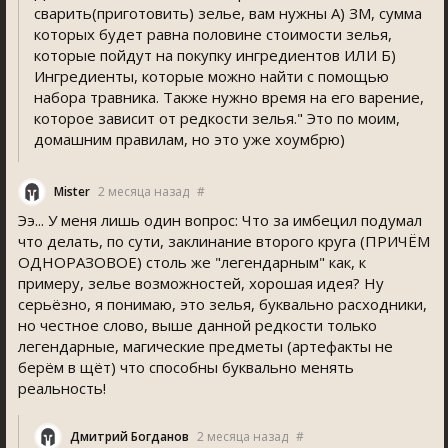
сварить(приготовить) зелье, вам нужны А) ЗМ, сумма
которых будет равна половине стоимости зелья,
которые пойдут на покупку ингредиентов ИЛИ Б)
Ингредиенты, которые можно найти с помощью
набора травника. Также нужно время на его варение,
которое зависит от редкости зелья." Это по моим,
домашним правилам, но это уже хоумбрю)
Mister
2 месяца назад
#
Ээ... У меня лишь один вопрос: Что за имбецил подумал
что делать, по сути, заклинание второго круга (ПРИЧЁМ
ОДНОРАЗОВОЕ) столь же "легендарным" как, к
примеру, зелье возможностей, хорошая идея? Ну
серьёзно, я понимаю, это зелья, буквально расходники,
но честное слово, выше данной редкости только
легендарные, магические предметы (артефакты не
берём в щёт) что способны буквально менять
реальность!
Дмитрий Богданов
2 месяца назад
#