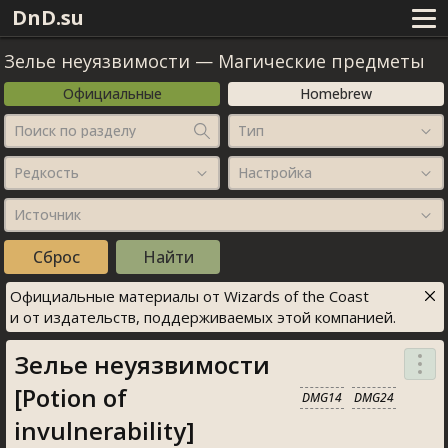
DnD.su
Зелье неуязвимости
—
Магические предметы
Официальные
Homebrew
Поиск по разделу
Тип
Редкость
Настройка
Источник
Официальные материалы от Wizards of the Coast
и от издательств, поддерживаемых этой компанией.
Зелье неуязвимости
[Potion of
DMG14
DMG24
invulnerability]