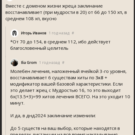
Вместе с доменом жизни жреца заклинание
восстанавливает (при мудрости в 20) от 66 до 150 хп, в
среднем 108 хп, вкусно
Игорь Иванов
1 год назад
#
*От 70 до 154, в среднем 112, ибо действует
благословенный целитель
Ilia Grom
1 год назад
#
Молебен лечения, наложенный ячейкой 3-го уровня,
восстанавливает 6 существам хиты по
3к8
+
модификатор вашей базовой характеристики. Если
это делает жрец с Мудростью 16, то это выходит
6x(13.5+3)=99 хитов лечения ВСЕГО. На это уходит 10
минут.
И да, в днд2024 заклинание изменили:
До 5 существ на ваш выбор, которые находятся в
пределах дистанции на всё время накладывания