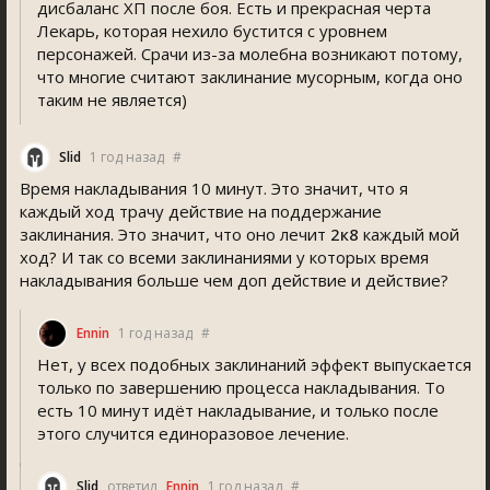
дисбаланс ХП после боя. Есть и прекрасная черта
Лекарь, которая нехило бустится с уровнем
персонажей. Срачи из-за молебна возникают потому,
что многие считают заклинание мусорным, когда оно
таким не является)
Slid
1 год назад
#
Время накладывания 10 минут. Это значит, что я
каждый ход трачу действие на поддержание
заклинания. Это значит, что оно лечит
2к8
каждый мой
ход? И так со всеми заклинаниями у которых время
накладывания больше чем доп действие и действие?
Ennin
1 год назад
#
Нет, у всех подобных заклинаний эффект выпускается
только по завершению процесса накладывания. То
есть 10 минут идёт накладывание, и только после
этого случится единоразовое лечение.
Slid
ответил
Ennin
1 год назад
#