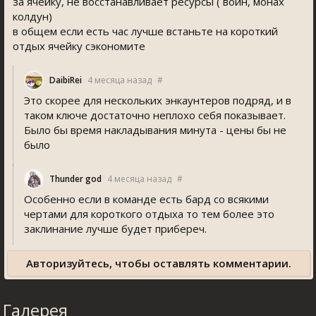
за ячейку, не восстанавливает ресурсы ( воин, монах
колдун)
в общем если есть час лучше встаньте на короткий
отдых ячейку сэкономите
DaibiRei
4 месяца назад
#
Это скорее для нескольких энкаунтеров подряд, и в
таком ключе достаточно неплохо себя показывает.
Было бы время накладывания минута - цены бы не
было
Thunder god
4 месяца назад
#
Особенно если в команде есть бард со всякими
чертами для короткого отдыха то тем более это
заклинание лучше будет прибереч.
Авторизуйтесь, чтобы оставлять комментарии.
Галерея