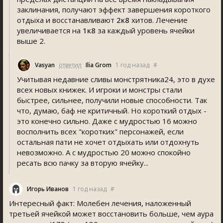
заклинания, получают эффект завершения короткого
отдыха и восстанавливают
2к8
хитов. Лечение
увеличивается на
1к8
за каждый уровень ячейки
выше 2.
Vasyan
ответил
Ilia Grom
1 год назад
#
Учитывая недавние сливы монстрятника24, это в духе
всех новых книжек. И игроки и монстры стали
быстрее, сильнее, получили новые способности. Так
что, думаю, баф не критичный. Но короткий отдых -
это конечно сильно. Даже с мудростью 16 можно
восполнить всех "коротких" персонажей, если
остальная пати не хочет отдыхать или отдохнуть
невозможно. А с мудростью 20 можно спокойно
ресать всю пачку за вторую ячейку...
Игорь Иванов
1 год назад
#
Интересный факт: Молебен лечения, наложенный
третьей ячейкой может восстановить больше, чем аура