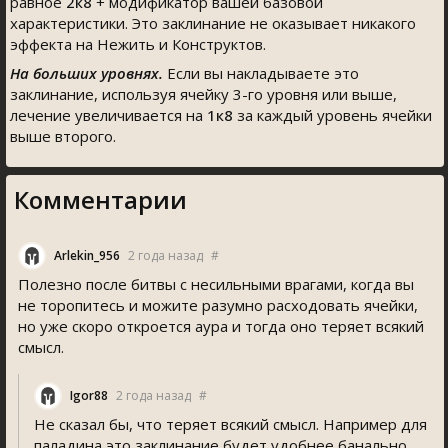
равное
2к8
+ модификатор вашей базовой
характеристики. Это заклинание не оказывает никакого
эффекта на Нежить и Конструктов.
На больших уровнях.
Если вы накладываете это
заклинание, используя ячейку 3-го уровня или выше,
лечение увеличивается на
1к8
за каждый уровень ячейки
выше второго.
Комментарии
Arlekin_956
2 года назад
#
Полезно после битвы с несильными врагами, когда вы
не торопитесь и можите разумно расходовать ячейки,
но уже скоро откроется аура и тогда оно теряет всякий
смысл.
Igor88
2 года назад
#
Не сказал бы, что теряет всякий смысл. Например для
паладина это заклинание будет удобнее банально