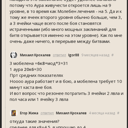
потому что Аура живучести откроется лишь на 9
уровне, в то время как Молебен лечения - на 5. Да и к
тому же ячеек второго уровня обычно больше, чем 3,
а 3 ячейки чаще всего после боя становятся
истраченными (ибо много мощных заклинаний для
битв открывается именно на этом уровне). Как по мне
очень даже ничего, в перерыве между битвами.
Михаил Крохалев
ответил
Igor88
9 месяцев назад
#
3 мобелена =
6к8
+мод*3≈31
1 аура
20к6
≈30
Прт средних показателях
Ноооо аура работает и в бою, а мобелена требует 10
минут каста вне боя.
И вот вопрос что резонее потратить 3 ячейки 2 лвла и
пол часа или 1 ячейку 3 лвла
Егор Жижа
ответил
Михаил Крохалев
4 месяца назад
#
откуда такие значения?
среднее для к8=4.5, я упрощаю до 4