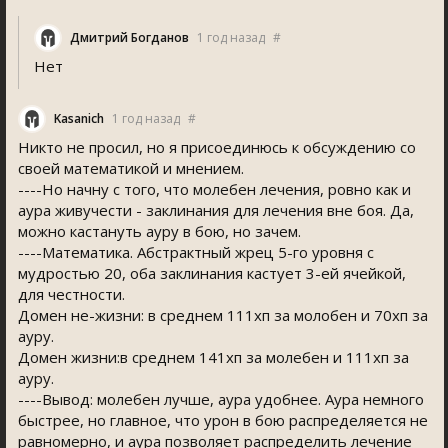
Дмитрий Богданов
1 год назад
#
Нет
Kasanich
1 год назад
#
Никто не просил, но я присоединюсь к обсуждению со
своей математикой и мнением.
----Но начну с того, что молебен лечения, ровно как и
аура живучести - заклинания для лечения вне боя. Да,
можно кастануть ауру в бою, но зачем.
----Математика. Абстрактный жрец 5-го уровня с
мудростью 20, оба заклинания кастует 3-ей ячейкой,
для честности.
Домен не-жизни: в среднем 111хп за молобен и 70хп за
ауру.
Домен жизни:в среднем 141хп за молебен и 111хп за
ауру.
----Вывод: молебен лучше, аура удобнее. Аура немного
быстрее, но главное, что урон в бою распределяется не
равномерно, и аура позволяет распределить лечение