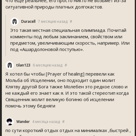
что ещë реальнее, его просто никто не возьмëт из-за
ситуативной природы платных долгокастов.
Duracell
7 месяцев назад
#
Это такая местная специальная олимпиада. Почитай
комменты под любым заклинанием, свойством или
предметом, увеличивающим скорость, например. Или
под «Ашардолоновой поступью».
tilan123
6 месяцев назад
#
Я хотел бы чтобы [Prayer of healing] перевели как
Мольба об Исцелении, оно подходит один молит
Клятву другой Бога также Молебен это редкое слово и
не каждый его знает как я. И это такой стереотип когда
Священник молит великую богиню об исцелении
помочь этому бедняги
Wander
4 месяца назад
#
по сути короткий отдых отдых на минималках ,быстрей ,