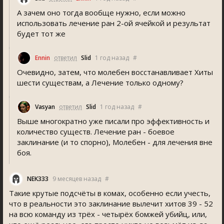
А зачем оно тогда вообще нужно, если можно
использовать лечение ран 2-ой ячейкой и результат
будет тот же
Ennin
ответил
Slid
1 год назад
#
Очевидно, затем, что молебен восстанавливает Хиты
шести существам, а Лечение только одному?
Vasyan
ответил
Slid
1 год назад
#
Выше многократно уже писали про эффективность и
количество существ. Лечение ран - боевое
заклинание (и то спорно), Молебен - для лечения вне
боя.
NEK333
9 месяцев назад
#
Такие крутые подсчёты в комах, особенно если учесть,
что в реальности это заклинание вылечит хитов 39 - 52
на всю команду из трëх - четырëх бомжей убийц, или,