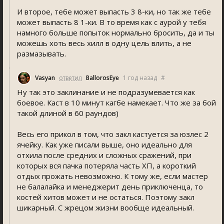
И второе, тебе может выпасть 3 8-ки, но так же тебе
может выпасть 8 1-ки. В то время как с аурой у тебя
намного больше попыток нормально бросить, да и ты
можешь хоть весь хилл в одну цель влить, а не
размазывать.
Vasyan
ответил
BallorosEye
1 год назад
#
Ну так это заклинание и не подразумевается как
боевое. Каст в 10 минут кагбе намекает. Что же за бой
такой длиной в 60 раундов)
Весь его прикол в том, что закл кастуется за юзлес 2
ячейку. Как уже писали выше, оно идеально для
отхила после средних и сложных сражений, при
которых вся пачка потеряла часть ХП, а короткий
отдых прожать невозможно. К тому же, если мастер
не балалайка и менеджерит день приключенца, то
костей хитов может и не остаться. Поэтому закл
шикарный. С жрецом жизни вообще идеальный.