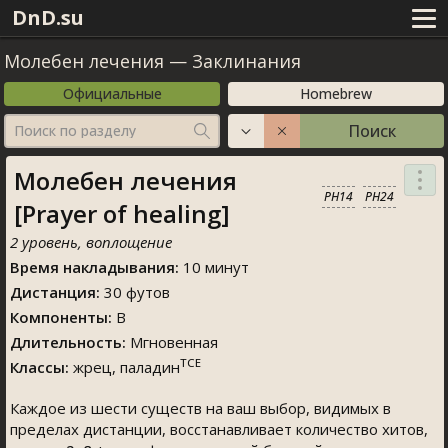
DnD.su
Молебен лечения
—
Заклинания
Официальные
Homebrew
Поиск
Поиск по разделу
Молебен лечения
PH14
PH24
[Prayer of healing]
2 уровень, воплощение
Время накладывания:
10 минут
Дистанция:
30 футов
Компоненты:
В
Длительность:
Мгновенная
TCE
Классы:
жрец, паладин
Каждое из шести существ на ваш выбор, видимых в
пределах дистанции, восстанавливает количество хитов,