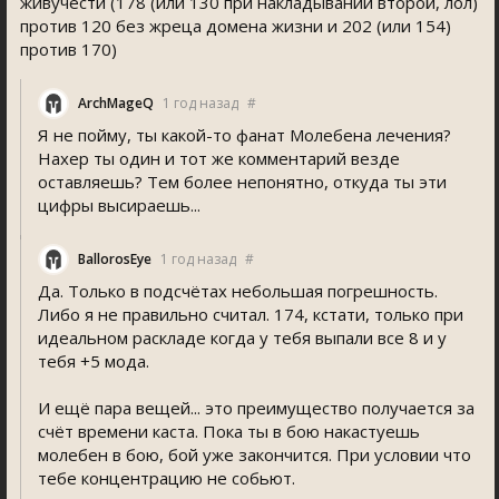
живучести (178 (или 130 при накладывании второй, лол)
против 120 без жреца домена жизни и 202 (или 154)
против 170)
ArchMageQ
1 год назад
#
Я не пойму, ты какой-то фанат Молебена лечения?
Нахер ты один и тот же комментарий везде
оставляешь? Тем более непонятно, откуда ты эти
цифры высираешь...
BallorosEye
1 год назад
#
Да. Только в подсчётах небольшая погрешность.
Либо я не правильно считал. 174, кстати, только при
идеальном раскладе когда у тебя выпали все 8 и у
тебя +5 мода.
И ещё пара вещей... это преимущество получается за
счёт времени каста. Пока ты в бою накастуешь
молебен в бою, бой уже закончится. При условии что
тебе концентрацию не собьют.