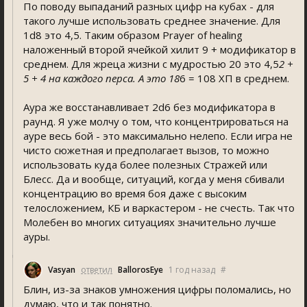
По поводу выпаданий разных цифр на кубах - для
такого лучше использовать среднее значение. Для
1d8 это 4,5. Таким образом Prayer of healing
наложенный второй ячейкой хилит 9 + модификатор в
среднем. Для жреца жизни с мудростью 20 это 4,5
2 +
5 + 4 на каждого перса. А это 18
6 = 108 ХП в среднем.
Аура же восстанавливает 2d6 без модификатора в
раунд. Я уже молчу о том, что концентрироваться на
ауре весь бой - это максимально нелепо. Если игра не
чисто сюжетная и предполагает вызов, то можно
использовать куда более полезных Стражей или
Блесс. Да и вообще, ситуаций, когда у меня сбивали
концентрацию во время боя даже с высоким
телосложением, КБ и варкастером - не счесть. Так что
Молебен во многих ситуациях значительно лучше
ауры.
Vasyan
ответил
BallorosEye
1 год назад
#
Блин, из-за знаков умножения цифры поломались, но
думаю, что и так понятно.