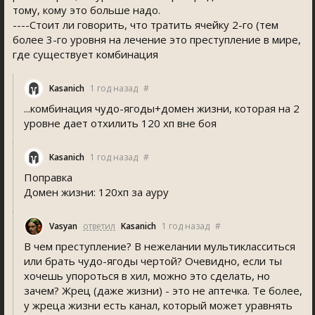
тому, кому это больше надо.
----Стоит ли говорить, что тратить ячейку 2-го (тем
более 3-го уровня на лечение это преступление в мире,
где существует комбинация
Kasanich
1 год назад
#
...комбинация чудо-ягоды+домен жизни, которая на 2
уровне дает отхилить 120 хп вне боя
Kasanich
1 год назад
#
Поправка
Домен жизни: 120хп за ауру
Vasyan
ответил
Kasanich
1 год назад
#
В чем преступление? В нежелании мультикласситься
или брать чудо-ягоды чертой? Очевидно, если ты
хочешь упороться в хил, можно это сделать, но
зачем? Жрец (даже жизни) - это не аптечка. Те более,
у жреца жизни есть канал, который может уравнять