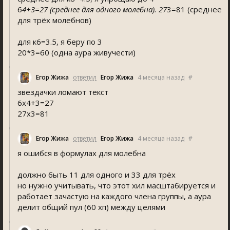
6
4+3=27 (среднее для одного молебна). 27
3=81 (среднее
для трёх молебнов)
для к6=3.5, я беру по 3
20*3=60 (одна аура живучести)
Егор Жижа
ответил
Егор Жижа
4 месяца назад
#
звездачки ломают текст
6х4+3=27
27х3=81
Егор Жижа
ответил
Егор Жижа
4 месяца назад
#
я ошибся в формулах для молебна
должно быть 11 для одного и 33 для трёх
но нужно учитывать, что этот хил масштабируется и
работает зачастую на каждого члена группы, а аура
делит общий пул (60 хп) между целями