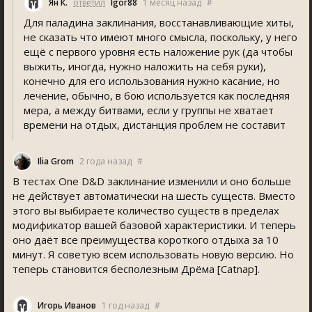
Ян К.
ответил
Igor88
1 месяц назад
#
Для паладина заклинания, восстанавливающие хиты,
не сказать что имеют много смысла, поскольку, у него
ещё с первого уровня есть наложение рук (да чтобы
выжить, иногда, нужно наложить на себя руки),
конечно для его использования нужно касание, но
лечение, обычно, в бою используется как последняя
мера, а между битвами, если у группы не хватает
времени на отдых, дистанция проблем не составит
Ilia Grom
2 года назад
#
В тестах One D&D заклинание изменили и оно больше
не действует автоматически на шесть существ. Вместо
этого вы выбираете количество существ в пределах
модификатор вашей базовой характеристики. И теперь
оно даёт все преимущества короткого отдыха за 10
минут. Я советую всем использовать новую версию. Но
теперь становится бесполезным Дрёма [Catnap].
Игорь Иванов
1 год назад
#