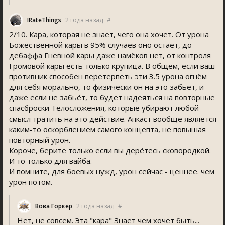
IRateThing
2 года назад
#
2/10. Кара, которая не знает, чего она хочет. От урона
Божественной кары в 95% случаев оно остаёт, до
дебаффа Гневной кары даже намёков нет, от контроля
Громовой кары есть только крупица. В общем, если ваш
противник способен перетерпеть эти 3.5 урона огнём
для себя морально, то физически он на это забьёт, и
даже если не забьёт, то будет надеяться на повторные
спасброски Телосложения, которые убирают любой
смысл тратить на это действие. Апкаст вообще является
каким-то оскорблением самого концепта, не повышая
повторный урон.
Короче, берите только если вы дерётесь сковородкой.
И то только для вайба.
И помните, для боевых нужд, урон сейчас - ценнее. чем
урон потом.
Вова Горкер
2 года назад
#
Нет, не совсем. Эта "кара" Знает чем хочет быть...