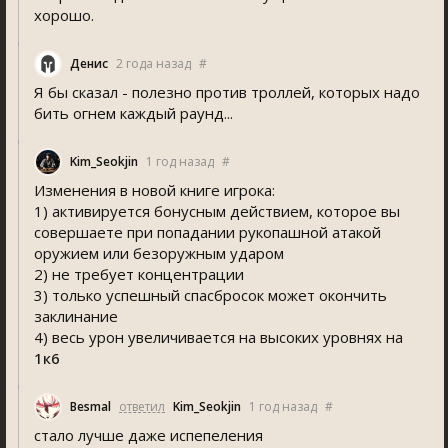
хорошо.
Денис
2 года назад
#
Я бы сказал - полезно против троллей, которых надо
бить огнем каждый раунд...
Kim_Seokjin
1 год назад
#
Изменения в новой книге игрока:
1) активируется бонусным действием, которое вы
совершаете при попадании рукопашной атакой
оружием или безоружным ударом
2) не требует концентрации
3) только успешный спасбросок может окончить
заклинание
4) весь урон увеличивается на высоких уровнях на
1к6
Besmal
ответил
Kim_Seokjin
1 год назад
#
стало лучше даже испепеления