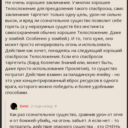
Не очень хорошее заклинание. У многих хорошее
Телосложение для преодоления такого спасброска, само
заклинание таргетит только одну цель, урон не сильно
высок, и вряд ли сознательное существо позволит себе
гореть (а у неразумных существ без инстинкта
самосохранения обычно хорошее Телосложение. Даже
у зомбей. Особенно у зомбей.). И то, того хуже, оно
может просто игнорировать огонь и использовать
Действие как хочет, понадеясь на следующий хороший
спасбросок Телосложения. Если его спасбросок
таргетить (Бард Коллегии Знаний или, может быть,
даже просто использование Проклятия), то существо
потратит Действие взамен за паладинскую ячейку - но
это уже концентрированный вброс ресурсов в одного
врага, которого можно победить и более удобными
способами.
Ennin
2 года назад
#
Как раз сознательное существо, сравнив урон от огня
и от бомжей-убийц, на огонь забьёт. А если нет - то
потратить действие опасного существа - это ОЧЕНЬ