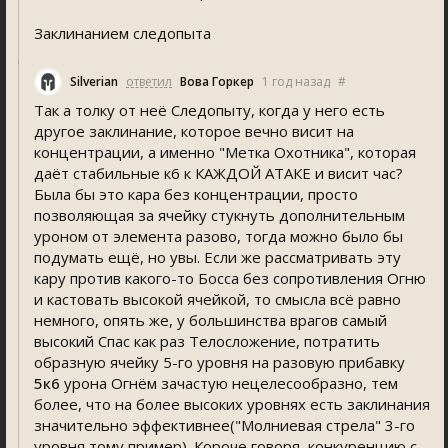
Заклинанием следопыта
Silverian
ответил
Вова Горкер
1 год назад
#
Так а толку от неё Следопыту, когда у него есть
другое заклинание, которое вечно висит на
концентрации, а именно "Метка Охотника", которая
даёт стабильные к6 к КАЖДОЙ АТАКЕ и висит час?
Была бы это кара без концентрации, просто
позволяющая за ячейку стукнуть дополнительным
уроном от элемента разово, тогда можно было бы
подумать ещё, но увы. Если же рассматривать эту
кару против какого-то Босса без сопротивления Огню
и кастовать высокой ячейкой, то смысла всё равно
немного, опять же, у большинства врагов самый
высокий Спас как раз Телосложение, потратить
образную ячейку 5-го уровня на разовую прибавку
5к6
урона Огнём зачастую нецелесообразно, тем
более, что на более высоких уровнях есть заклинания
значительно эффективнее("Молниевая стрела" 3-го
уровня тому пример). Короче говоря, конкуренцию с