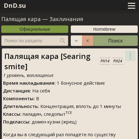
DnD.su
Палящая кара
—
Заклинания
Официальные
Homebrew
Поиск
Поиск по разделу
Палящая кара [Searing
PH14
PH24
mite]
1 уровень, воплощение
Время накладывания:
1 бонусное действие
Дистанция:
На себя
Компоненты:
В
Длительность:
Концентрация, вплоть до 1 минуты
TCE
Классы:
паладин, следопыт
Подклассы:
домен кузни (жрец)
Когда вы в следующий раз попадёте по существу