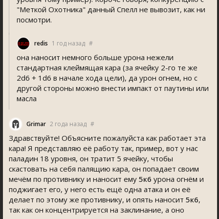
"Меткой Охотника" данный Спелл не вывозит, как ни
посмотри.
redi
1 год назад
#
она наносит немного больше урона нежели
стандартная клеймящая кара (за ячейку 2-го те же
2d6 + 1d6 в начале хода цели), да урон огнем, но с
другой стороны можно внести импакт от паутины или
масла
Grimar
2 года назад
#
Здравствуйте! Объясните пожалуйста как работает эта
кара! Я представляю еë работу так, пример, вот у нас
паладин 18 уровня, он тратит 5 ячейку, чтобы
скастовать на себя палящию кара, он попадает своим
мечëм по противнику и наносит ему
5к6
урона огнём и
поджигает его, у него есть ещё одна атака и он еë
делает по этому же противнику, и опять наносит
5к6
,
так как он концентрируется на заклинание, а оно