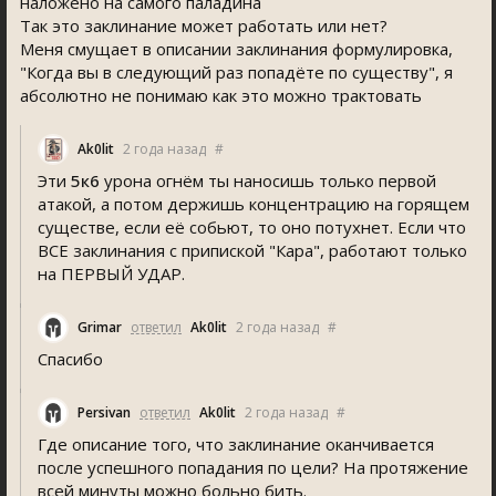
наложено на самого паладина
Так это заклинание может работать или нет?
Меня смущает в описании заклинания формулировка,
"Когда вы в следующий раз попадёте по существу", я
абсолютно не понимаю как это можно трактовать
Ak0lit
2 года назад
#
Эти
5к6
урона огнём ты наносишь только первой
атакой, а потом держишь концентрацию на горящем
существе, если её собьют, то оно потухнет. Если что
ВСЕ заклинания с припиской "Кара", работают только
на ПЕРВЫЙ УДАР.
Grimar
ответил
Ak0lit
2 года назад
#
Спасибо
Persivan
ответил
Ak0lit
2 года назад
#
Где описание того, что заклинание оканчивается
после успешного попадания по цели? На протяжение
всей минуты можно больно бить.