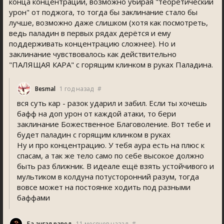
конца концентрации, возможно убирая "теоретический
урон" от поджога, то тогда бы заклинание стало бы
лучше, возможно даже слишком (хотя как посмотреть,
ведь паладин в первых рядах дерётся и ему
поддерживать концентрацию сложнее). Но и
заклинание чувствовалось как действительно
"ПАЛЯЩАЯ КАРА" с горящим клинком в руках Паладина.
Besmal
1 год назад
#
вся суть кар - разок ударил и забил. Если ты хочешь
бафф на доп урон от каждой атаки, то бери
заклинание Божественное Благоволение. Вот тебе и
будет паладин с горящим клинком в руках
Ну и про концентрацию. У тебя аура есть на плюс к
спасам, а так же тело само по себе высокое должно
быть раз ближник. В идеале ещё взять устойчивого и
мультиком в колдуна потусторонний разум, тогда
вовсе может на постоянке ходить под разными
баффами
Ба ҷангал равед
11 месяцев назад
#