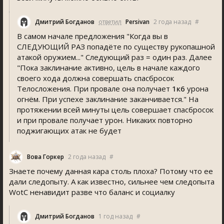
Дмитрий Богданов
ответил
Persivan
2 года назад
#
В самом начале предложения "Когда вы в
СЛЕДУЮЩИЙ РАЗ попадёте по существу рукопашной
атакой оружием..." Следующий раз = один раз. Далее
"Пока заклинание активно, цель в начале каждого
своего хода должна совершать спасбросок
Телосложения. При провале она получает
1к6
урона
огнём. При успехе заклинание заканчивается." На
протяжении всей минуты цель совершает спасбросок
и при провале получает урон. Никаких повторно
поджигающих атак не будет
Вова Горкер
2 года назад
#
Знаете почему данная кара столь плоха? Потому что ее
дали следопыту. А как известно, сильнее чем следопыта
WotC ненавидит разве что баланс и социалку
Дмитрий Богданов
1 год назад
#