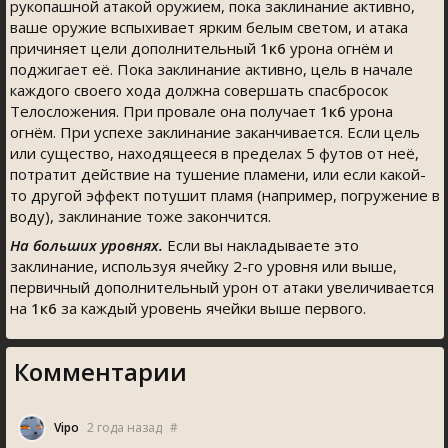
рукопашной атакой оружием, пока заклинание активно,
ваше оружие вспыхивает ярким белым светом, и атака
причиняет цели дополнительный
1к6
урона огнём и
поджигает её. Пока заклинание активно, цель в начале
каждого своего хода должна совершать спасбросок
Телосложения. При провале она получает
1к6
урона
огнём. При успехе заклинание заканчивается. Если цель
или существо, находящееся в пределах 5 футов от неё,
потратит действие на тушение пламени, или если какой-
то другой эффект потушит пламя (например, погружение в
воду), заклинание тоже закончится.
На больших уровнях.
Если вы накладываете это
заклинание, используя ячейку 2-го уровня или выше,
первичный дополнительный урон от атаки увеличивается
на
1к6
за каждый уровень ячейки выше первого.
Комментарии
Vipo
2 года назад
#