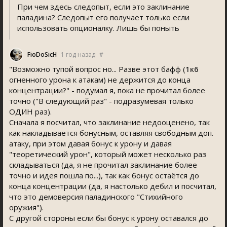
При чем здесь следопыт, если это заклинание
паладина? Следопыт его получает только если
использовать опционалку. Лишь бы поныть
FioDoSicH
1 год назад
#
"Возможно тупой вопрос но... Разве этот бафф (
1к6
огненного урона к атакам) не держится до конца
концентрации?" - подумал я, пока не прочитал более
точно ("В следующий раз" - подразумевая только
ОДИН раз).
Сначала я посчитал, что заклинание недооценено, так
как накладывается бонусным, оставляя свободным доп.
атаку, при этом давая бонус к урону и давая
"теоретический урон", который может несколько раз
складываться (да, я не прочитал заклинание более
точно и идея пошла по...), так как бонус остаётся до
конца концентрации (да, я настолько дебил и посчитал,
что это демоверсия паладинского "Стихийного
оружия").
С другой стороны если бы бонус к урону оставался до