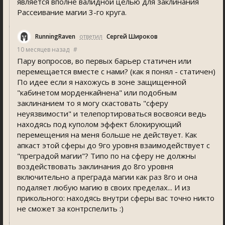
является вполне валидной целью для заклинания
Рассеивание магии 3-го круга.
RunningRaven
ответил
Сергей Широков
10 месяцев назад
#
Пару вопросов, во первых барьер статичен или
перемещается вместе с нами? (как я понял - статичен)
По идее если я нахожусь в зоне защищенной
"кабинетом морденкайнена" или подобным
заклинанием то я могу скастовать "сферу
неуязвимости" и телепортироваться восвояси ведь
находясь под куполом эффект блокирующий
перемещения на меня больше не действует. Как
апкаст этой сферы до 9го уровня взаимодействует с
"преградой магии"? Типо по на сферу не должны
воздействовать заклинания до 8го уровня
включительно а преграда магии как раз 8го и она
подаляет любую магию в своих пределах... И из
прикольного: находясь внутри сферы вас точно никто
не сможет за контрспелить :)