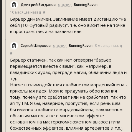
Дмитрий Богданов
ответил
RunningRaven
10 месяцев назад
#
Барьер динамичен. Заклинание имеет дистанцию "на
себя (10-футовый радиус)", т.е. оно висит не на точке
в пространстве, а на заклинателе.
Сергей Широков
ответил
RunningRaven
3 месяца назад
#
Барьер статичен, так как нет оговорки "барьер
перемещается вместе с вами", как, например, в
паладинских аурах, преграде магии, облачении льда и
т.д.
Насчет взаимодействия с кабинетом морденкайнена -
прикольная идея. Можно придумать обоснования
тому, почему это сработает или не сработает, так что
ап ту ГМ. Я бы, наверное, пропустил, если речь шла
бы именно о кабинете морденкайнена, наложенном
обычным магом, а не о магическом эффекте
основанном на мастерском/сюжетном высосе (типа
божественных эффектов, влияния артефактов и т.п.).