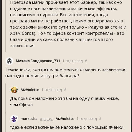
Преграда магии пробивает этот барьер, так как оно
подавляет все заклинания и магические эффекты,
независимо от уровня. Все исключения, когда
преграда магии не работает, прямо оговариваются в
таких заклинаниях (по сути только - Радужная стена и
Храм богов). То что сфера контрит контрспеллы - это
база и один из самых полезных эффектов этого
заклинания.
Михаил Бондаренко_731
1 год назад
#
Технически, контрспеллом нельзя отменить заклинания
накладываемые изнутри барьера?
AizViolette
1 год назад
#
Да, пока он наложен хотя бы на одну ячейку ниже,
чем Сфера
murzasha
ответил
AizViolette
1 год назад
#
"даже если заклинание наложено с помощью ячейки