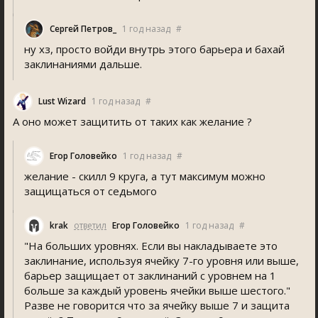
Сергей Петров_
1 год назад
#
ну хз, просто войди внутрь этого барьера и бахай
заклинаниями дальше.
Lust Wizard
1 год назад
#
А оно может защитить от таких как желание ?
Егор Головейко
1 год назад
#
желание - скилл 9 круга, а тут максимум можно
защищаться от седьмого
krak
ответил
Егор Головейко
1 год назад
#
"На больших уровнях. Если вы накладываете это
заклинание, используя ячейку 7-го уровня или выше,
барьер защищает от заклинаний с уровнем на 1
больше за каждый уровень ячейки выше шестого."
Разве не говорится что за ячейку выше 7 и защита