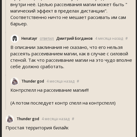
внутри неё. Целью рассеивания магии может быть "
магический эффект в пределах дистанции".
Соответственно ничто не мешает рассивать им сам
барьер.
Henatayr
ответил
Дмитрий Богданов
4 месяца назад
#
В описании заклинания не сказано, что его нельзя
рассеять рассеиванием магии, как в случае с силовой
стеной. Так что рассеивание магии на это чудо вполне
себе должно сработать.
Thunder god
4 месяца назад
#
Контрспелл на рассеивание магии!!!
(А потом последует контр спелл на контрспелл)
Thunder god
4 месяца назад
#
Простая территория билайк