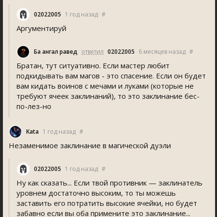
02022005
1 год назад
#
Аргументируй
Ба ҷангал равед
ответил
02022005
6 месяцев назад
#
Братан, тут ситуативно. Если мастер любит
подкидывать вам магов - это спасение. Если он будет
вам кидать воинов с мечами и луками (которые не
требуют ячеек заклинаний), то это заклинание бес-
по-лез-но
Kata
1 год назад
#
Незаменимое заклинание в магической дуэли
02022005
1 год назад
#
Ну как сказать... Если твой противник — заклинатель
уровнем достаточно высоким, то ты можешь
заставить его потратить высокие ячейки, но будет
забавно если вы оба примените это заклинание...