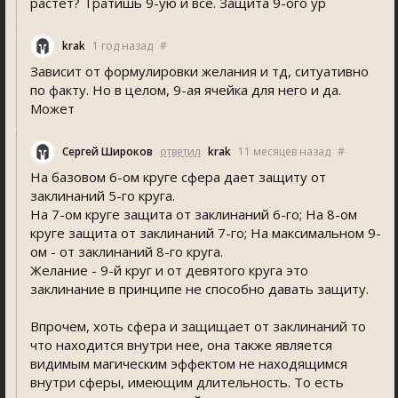
растёт? Тратишь 9-ую и всё. Защита 9-ого ур
krak
1 год назад
#
Зависит от формулировки желания и тд, ситуативно
по факту. Но в целом, 9-ая ячейка для него и да.
Может
Сергей Широков
ответил
krak
11 месяцев назад
#
На базовом 6-ом круге сфера дает защиту от
заклинаний 5-го круга.
На 7-ом круге защита от заклинаний 6-го; На 8-ом
круге защита от заклинаний 7-го; На максимальном 9-
ом - от заклинаний 8-го круга.
Желание - 9-й круг и от девятого круга это
заклинание в принципе не способно давать защиту.
Впрочем, хоть сфера и защищает от заклинаний то
что находится внутри нее, она также является
видимым магическим эффектом не находящимся
внутри сферы, имеющим длительность. То есть