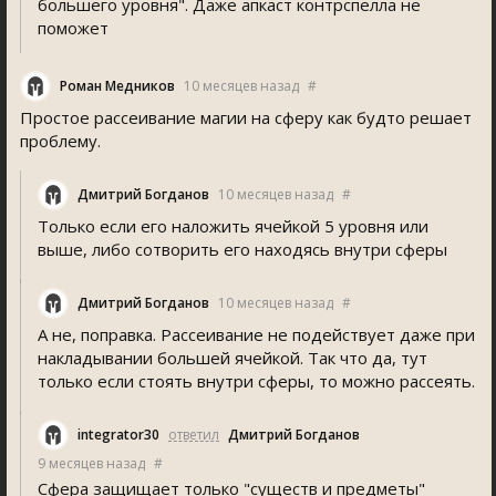
большего уровня". Даже апкаст контрспелла не
поможет
Роман Медников
10 месяцев назад
#
Простое рассеивание магии на сферу как будто решает
проблему.
Дмитрий Богданов
10 месяцев назад
#
Только если его наложить ячейкой 5 уровня или
выше, либо сотворить его находясь внутри сферы
Дмитрий Богданов
10 месяцев назад
#
А не, поправка. Рассеивание не подействует даже при
накладывании большей ячейкой. Так что да, тут
только если стоять внутри сферы, то можно рассеять.
integrator30
ответил
Дмитрий Богданов
9 месяцев назад
#
Сфера защищает только "существ и предметы"