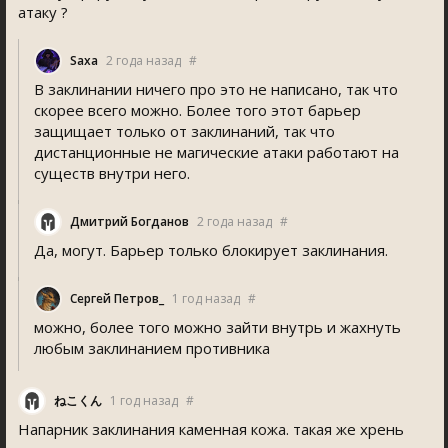
атаку ?
Saxa
2 года назад
#
В заклинании ничего про это не написано, так что
скорее всего можно. Более того этот барьер
защищает только от заклинаний, так что
дистанционные не магические атаки работают на
существ внутри него.
Дмитрий Богданов
2 года назад
#
Да, могут. Барьер только блокирует заклинания.
Сергей Петров_
1 год назад
#
можно, более того можно зайти внутрь и жахнуть
любым заклинанием противника
ねこくん
1 год назад
#
Напарник заклинания каменная кожа. такая же хрень