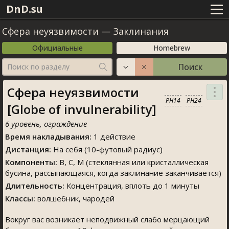
DnD.su
Сфера неуязвимости
—
Заклинания
Официальные
Homebrew
Поиск
Поиск по разделу
Сфера неуязвимости
PH14
PH24
[Globe of invulnerability]
6 уровень, ограждение
Время накладывания:
1 действие
Дистанция:
На себя (10-футовый радиус)
Компоненты:
В, С, М (стеклянная или кристаллическая
бусина, рассыпающаяся, когда заклинание заканчивается)
Длительность:
Концентрация, вплоть до 1 минуты
Классы:
волшебник, чародей
Вокруг вас возникает неподвижный слабо мерцающий