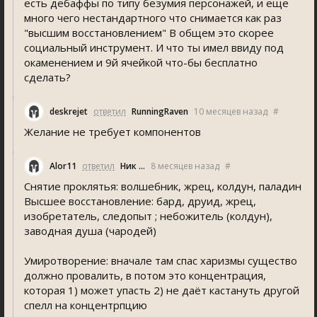
есть дебаффы по типу безумия персонажей, и еще
много чего нестандартного что снимается как раз
"высшим восстановлением" В общем это скорее
социальный инструмент. И что ты имел ввиду под
окаменением и 9й ячейкой что-бы бесплатно
сделать?
deskrejet
ответил
RunningRaven
10 месяцев назад
#
Желание не требует компонентов
Alor11
ответил
Ник ...
8 месяцев назад
#
Снятие проклятья: волшебник, жрец, колдун, паладин
Высшее восстановление: бард, друид, жрец,
изобретатель, следопыт ; небожитель (колдун),
заводная душа (чародей)
Умиротворение: вначале там спас харизмы существо
должно провалить, в потом это концентрация,
которая 1) может упасть 2) не даёт кастануть другой
спелл на концентрпцию