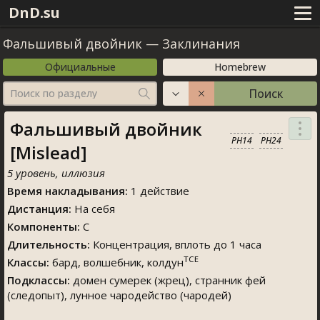
DnD.su
Фальшивый двойник
—
Заклинания
Официальные
Homebrew
Поиск
Поиск по разделу
Фальшивый двойник
PH14
PH24
[Mislead]
5 уровень, иллюзия
Время накладывания:
1 действие
Дистанция:
На себя
Компоненты:
С
Длительность:
Концентрация, вплоть до 1 часа
TCE
Классы:
бард, волшебник, колдун
Подклассы:
домен сумерек (жрец), странник фей
(следопыт), лунное чародейство (чародей)