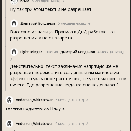
КriZz
6 месяцев назад
#
Ну так при этом текст и не разрешает.
Дмитрий Богданов
6 месяцев назад
#
Высосано из пальца. Правила в ДнД работают от
разрешения, а не от запрета.
Light Bringer
ответил
Дмитрий Богданов
4 месяца назад
#
Действительно, текст заклинания напрямую же не
разрешает переместить созданный им магический
эффект на указанное расстояние, не уточняя при этом
ничего. Где разрешение, куда же оно подевалось?
Andersen_Whitetower
6 месяцев назад
#
техника подмены из Наруто
Andersen_Whitetower
6 месяцев назад
#