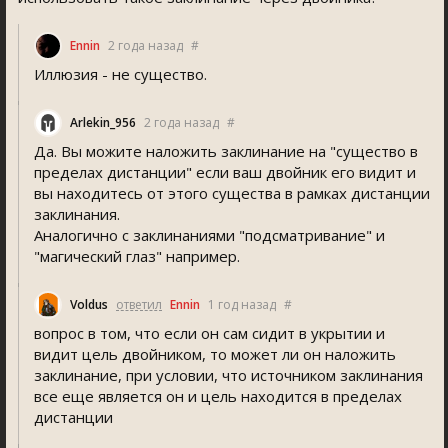
Ennin
2 года назад
#
Иллюзия - не существо.
Arlekin_956
2 года назад
#
Да. Вы можите наложить заклинание на "существо в
пределах дистанции" если ваш двойник его видит и
вы находитесь от этого существа в рамках дистанции
заклинания.
Аналогично с заклинаниями "подсматривание" и
"магический глаз" например.
Voldu
ответил
Ennin
1 год назад
#
вопрос в том, что если он сам сидит в укрытии и
видит цель двойником, то может ли он наложить
заклинание, при условии, что источником заклинания
все еще является он и цель находится в пределах
дистанции