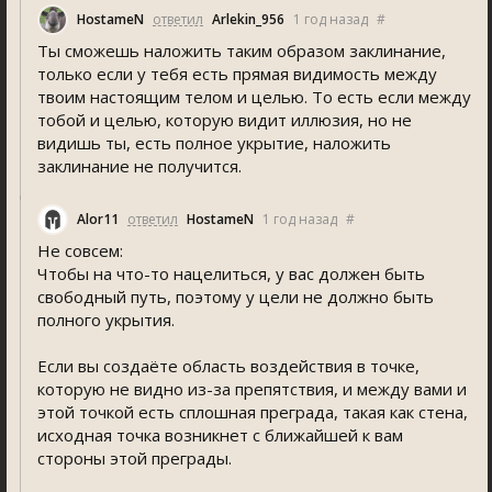
HostameN
ответил
Arlekin_956
1 год назад
#
Ты сможешь наложить таким образом заклинание,
только если у тебя есть прямая видимость между
твоим настоящим телом и целью. То есть если между
тобой и целью, которую видит иллюзия, но не
видишь ты, есть полное укрытие, наложить
заклинание не получится.
Alor11
ответил
HostameN
1 год назад
#
Не совсем:
Чтобы на что-то нацелиться, у вас должен быть
свободный путь, поэтому у цели не должно быть
полного укрытия.
Если вы создаёте область воздействия в точке,
которую не видно из-за препятствия, и между вами и
этой точкой есть сплошная преграда, такая как стена,
исходная точка возникнет с ближайшей к вам
стороны этой преграды.