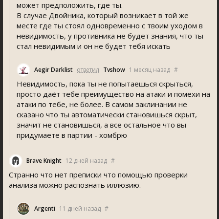
может предположить, где ты.
В случае Двойника, который возникает в той же
месте где ты стоял одновременно с твоим уходом в
невидимость, у противника не будет знания, что ты
стал невидимым и он не будет тебя искать
Aegir Darklist
ответил
Tvshow
1 месяц назад
#
Невидимость, пока ты не попытаешься скрыться,
просто даёт тебе преимущество на атаки и помехи на
атаки по тебе, не более. В самом заклинании не
сказано что ты автоматически становишься скрыт,
значит не становишься, а все остальное что вы
придумаете в партии - хомбрю
Brave Knight
12 дней назад
#
Странно что нет преписки что помощью проверки
анализа можно распознать иллюзию.
Argenti
11 дней назад
#