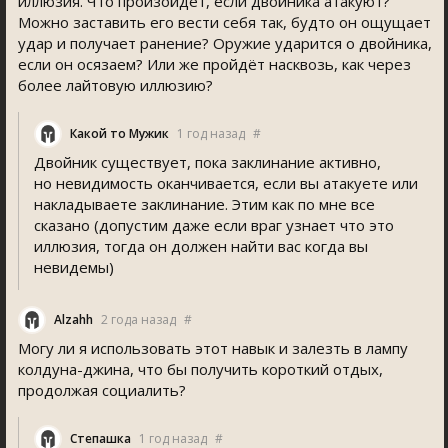
иллюзия. Что произойдёт, если двойника атакуют?
Можно заставить его вести себя так, будто он ощущает
удар и получает ранение? Оружие ударится о двойника,
если он осязаем? Или же пройдёт насквозь, как через
более лайтовую иллюзию?
Какой то Мужик
1 год назад
#
Двойник существует, пока заклинание активно,
но невидимость оканчивается, если вы атакуете или
накладываете заклинание. Этим как по мне все
сказано (допустим даже если враг узнает что это
иллюзия, тогда он должен найти вас когда вы
невидемы)
Alzahh
2 года назад
#
Могу ли я использовать этот навык и залезть в лампу
колдуна-джина, что бы получить короткий отдых,
продолжая социалить?
Степашка
1 год назад
#