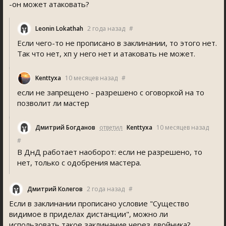
-он может атаковать?
Leonin Lokathah
2 года назад
#
Если чего-то не прописано в заклинании, то этого нет.
Так что нет, хп у него нет и атаковать не может.
Kenttyxa
10 месяцев назад
#
если не запрещено - разрешено с оговоркой на то
позволит ли мастер
Дмитрий Богданов
ответил
Kenttyxa
10 месяцев назад
#
В ДнД работает наоборот: если не разрешено, то
нет, только с одобрения мастера.
Дмитрий Колегов
2 года назад
#
Если в заклинании прописано условие "Существо
видимое в приделах дистанции", можно ли
использовать такое заклинание через двойника?