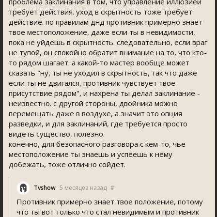
проблема заклинания в том, что управление иллюзией
требует действия. уход в скрытность тоже требует
действие. по правилам днд противник примерно знает
твое местоположение, даже если ты в невидимости,
пока не уйдешь в скрытность. следовательно, если враг
не тупой, он спокойно обратит внимание на то, что кто-
то рядом шагает. а какой-то мастер вообще может
сказать "ну, ты не уходил в скрытность, так что даже
если ты не двигался, противник чувствует твое
присутствие рядом", и нахрена ты делал заклинание -
неизвестно. с другой стороны, двойника можно
перемещать даже в воздухе, а значит это опция
разведки, и для заклинаний, где требуется просто
видеть существо, полезно.
конечно, для безопасного разговора с кем-то, чье
местоположение ты знаешь и успеешь к нему
добежать, тоже отлично сойдет.
Tvshow
5 месяцев назад
#
Противник примерно знает твое положение, потому
что ты вот только что стал невидимым и противник