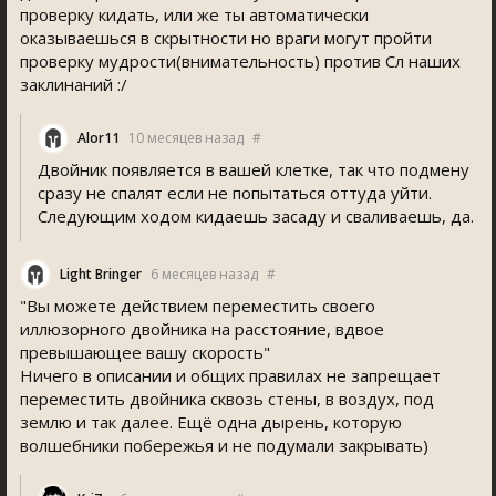
проверку кидать, или же ты автоматически
оказываешься в скрытности но враги могут пройти
проверку мудрости(внимательность) против Сл наших
заклинаний :/
Alor11
10 месяцев назад
#
Двойник появляется в вашей клетке, так что подмену
сразу не спалят если не попытаться оттуда уйти.
Следующим ходом кидаешь засаду и сваливаешь, да.
Light Bringer
6 месяцев назад
#
"Вы можете действием переместить своего
иллюзорного двойника на расстояние, вдвое
превышающее вашу скорость"
Ничего в описании и общих правилах не запрещает
переместить двойника сквозь стены, в воздух, под
землю и так далее. Ещё одна дырень, которую
волшебники побережья и не подумали закрывать)