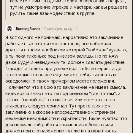
играете с ним за одним столом. А персонаж - не факт,
тут на усмотрение игроков и мастера, как вы решаете
рулить такие взаимодействия в группе.
RunningRaven
10 месяцев назад
#
Я вот одного не понимаю, нарративно это заклинание
работает так что ты его скастовал, все побежали
драться с твоим двойником который "побежал" куда-то,
а ты пока тихонько под инвизом валишь. Но по RAW
даже будучи невидимым ты должен сделать действие
"засада" и только при успехе враг тебя потеряет а до
этого момента он все еще может тебя атаковать и
осведомлен о твоем примерном месте положения.
Получается что в бою это заклинание не имеет смысла,
ведь враги знают что ты под инвизом "где-то там", а
значит "новый ты" это иллюзия или еще что-то но
атаковать следует оригинал. Тут претензия не к
заклинанию а скорее непосредственно к странной
механике невидимости и скрытности. Такое чувство что
для нормальной работы заклинания в бою ты или
должен при его наложении тут же и на скрытность