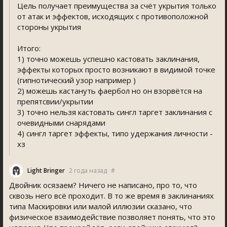
Цель получает преимущества за счёт укрытия только
от атак и эффектов, исходящих с противоположной
стороны укрытия
Итого:
1) точно можешь успешно кастовать заклинания,
эффекты которых просто возникают в видимой точке
(гипнотический узор например )
2) можешь кастануть фаербол но он взорвётся на
препятсвии/укрытии
3) точно нельзя кастовать сингл таргет заклинания с
очевидными снарядами
4) сингл таргет эффекты, типо удержания личности -
хз
Light Bringer
2 года назад
#
Двойник осязаем? Ничего не написано, про то, что
сквозь него всё проходит. В то же время в заклинаниях
типа Маскировки или малой иллюзии сказано, что
физическое взаимодействие позволяет понять, что это