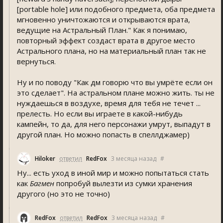
[portable hole] или подобного предмета, оба предмета
мгновенно уничтожаются и открываются врата,
ведущие на Астральный План." Как я понимаю,
повторный эффект создаст врата в другое место
Астрального плана, но на материальный план так не
вернуться.
Ну и по поводу "Как дм говорю что вы умрёте если он
это сделает". На астральном плане можно жить. ты не
нуждаешься в воздухе, время для тебя не течет ...
прелесть. Но если вы играете в какой-нибудь
кампейн, то да, для него персонажи умрут, выпадут в
другой план. Но можно попасть в спеллджамер)
Hiloker
ответил
RedFox
3 месяца назад
#
Ну... есть уход в иной мир и можно попытаться стать
как
Багмен
попробуй вылезти из сумки хранения
другого (но это не точно)
RedFox
ответил
RedFox
3 месяца назад
#