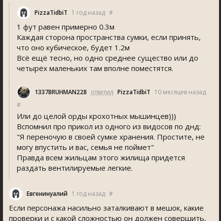
PizzaTidbiT
1 год назад
#
1 фут равен примерно 0.3м
Каждая сторона пространства сумки, если принять,
что оно кубическое, будет 1.2м
Всё ещё тесно, но одно среднее существо или до
четырёх маленьких там вполне поместятся.
1337BRUHMAN228
ответил
PizzaTidbiT
10 месяцев назад
#
Или до целой орды крохотных мышинцев)))
Вспомнил про прикол из одного из видосов по днд:
"Я переночую в своей сумке хранения. Простите, не
могу впустить и вас, семья не поймет"
Правда всем жильцам этого жилища придется
раздать вентилируемые легкие.
Евгенинуалий
1 год назад
#
Если персонажа насильно заталкивают в мешок, какие
проверки и с какой сложностью он должен совершить,