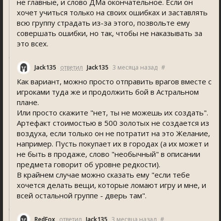
не главные, и слово ДМа окончательное. Если он
хочет учиться только на своих ошибках и заставлять
всю группу страдать из-за этого, позвольте ему
совершать ошибки, но так, чтобы не наказывать за
это всех.
Jack135
ответил
Jack135
3 месяца назад
#
Как вариант, можно просто отправить врагов вместе с
игроками туда же и продолжить бой в Астральном
плане.
Или просто скажите "нет, ты не можешь их создать".
Артефакт стоимостью в 500 золотых не создается из
воздуха, если только он не потратит на это Желание,
например. Пусть покупает их в городах (а их может и
не быть в продаже, слово "необычный" в описании
предмета говорит об уровне редкости).
В крайнем случае можно сказать ему "если тебе
хочется делать вещи, которые ломают игру и мне, и
всей остальной группе - дверь там".
RedFox
ответил
Jack135
3 месяца назад
#