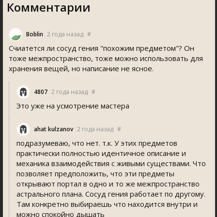
Комментарии
Boblin
2 года назад
#
Счиатется ли сосуд гения "похожим предметом"? Он
тоже межпространство, тоже можно использовать для
хранения вещей, но написание не ясное.
4807
2 года назад
#
Это уже на усмотрение мастера
ahat kulzanov
2 года назад
#
подразумеваю, что нет. т.к. У этих предметов
практически полностью идентичное описание и
механика взаимодействия с живыми существами. Что
позволяет предположить, что эти предметы
открывают портал в одно и то же межпространство
астрального плана. Сосуд гения работает по другому.
Там конкретно выбираешь что находится внутри и
можно спокойно дышать