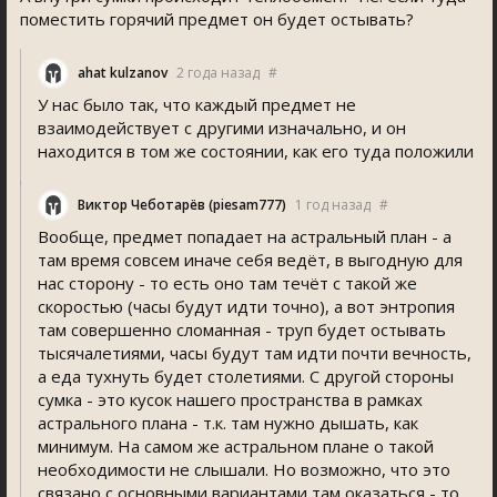
поместить горячий предмет он будет остывать?
ahat kulzanov
2 года назад
#
У нас было так, что каждый предмет не
взаимодействует с другими изначально, и он
находится в том же состоянии, как его туда положили
Виктор Чеботарёв (piesam777)
1 год назад
#
Вообще, предмет попадает на астральный план - а
там время совсем иначе себя ведёт, в выгодную для
нас сторону - то есть оно там течёт с такой же
скоростью (часы будут идти точно), а вот энтропия
там совершенно сломанная - труп будет остывать
тысячалетиями, часы будут там идти почти вечность,
а еда тухнуть будет столетиями. С другой стороны
сумка - это кусок нашего пространства в рамках
астрального плана - т.к. там нужно дышать, как
минимум. На самом же астральном плане о такой
необходимости не слышали. Но возможно, что это
связано с основными вариантами там оказаться - то