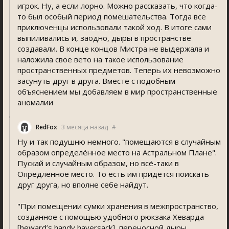
игрок. Ну, а если лорно. Можно рассказать, что когда-
то был особый период помешательства. Тогда все
приключенцы использовали такой ход. В итоге сами
выпиливались и, заодно, дыры в пространстве
создавали. В конце концов Мистра не выдержала и
наложила свое вето на такое использование
пространственных предметов. Теперь их невозможно
засунуть друг в друга. Вместе с подобным
объяснением мы добавляем в мир пространственные
аномалии
RedFox
3 месяца назад
#
Ну и так подушню немного. "помещаются в случайным
образом определённое место на Астральном Плане".
Пускай и случайным образом, но всё-таки в
Опредленное место. То есть им придется поискать
друг друга, но вполне себе найдут.
"При помещении сумки хранения в межпространство,
созданное с помощью удобного рюкзака Хеварда
[heward’s handy haversack], переносной дыры