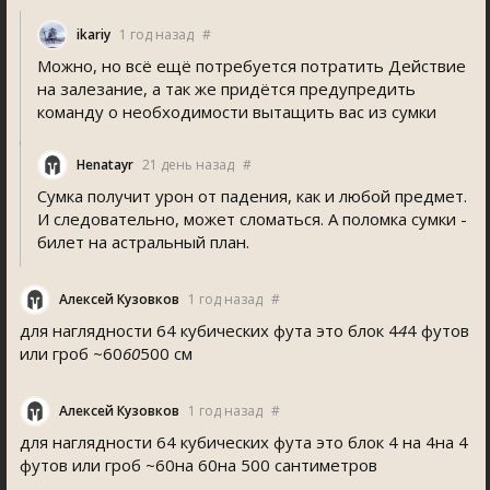
ikariy
1 год назад
#
Можно, но всё ещё потребуется потратить Действие
на залезание, а так же придётся предупредить
команду о необходимости вытащить вас из сумки
Henatayr
21 день назад
#
Сумка получит урон от падения, как и любой предмет.
И следовательно, может сломаться. А поломка сумки -
билет на астральный план.
Алексей Кузовков
1 год назад
#
для наглядности 64 кубических фута это блок 4
4
4 футов
или гроб ~60
60
500 см
Алексей Кузовков
1 год назад
#
для наглядности 64 кубических фута это блок 4 на 4на 4
футов или гроб ~60на 60на 500 сантиметров