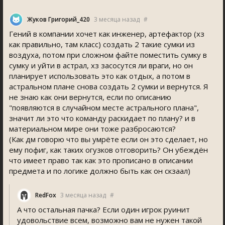
Жуков Григорий_420
3 месяца назад
#
Гений в компании хочет как инженер, артефактор (хз
как правильно, там класс) создать 2 такие сумки из
воздуха, потом при сложном файте поместить сумку в
сумку и уйти в астрал, хз засосутся ли враги, но он
планирует использовать это как отдых, а потом в
астральном плане снова создать 2 сумки и вернутся. Я
не знаю как они вернутся, если по описанию
"появляются в случайном месте астрального плана",
значит ли это что команду раскидает по плану? и в
материальном мире они тоже разбросаются?
(Как дм говорю что вы умрёте если он это сделает, но
ему пофиг, как таких огузков отговорить? Он убеждён
что имеет право так как это прописано в описании
предмета и по логике должно быть как он скзаал)
RedFox
3 месяца назад
#
А что остальная пачка? Если один игрок руинит
удовольствие всем, возможно вам не нужен такой