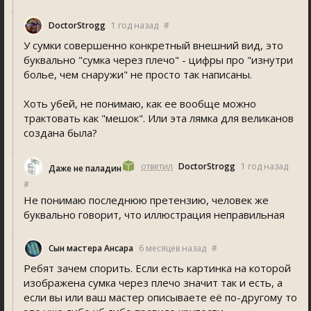
DoctorStrogg
1 год назад
#
У сумки совершенно конкретный внешний вид, это
буквально "сумка через плечо" - цифры про "изнутри
болье, чем снаружи" не просто так написаны.
Хоть убей, не понимаю, как ее вообще можно
трактовать как "мешок". Или эта лямка для великанов
создана была?
ответил
DoctorStrogg
1 год назад
Даже не паладин
#
Не понимаю последнюю претензию, человек же
буквально говорит, что иллюстрация неправильная
Сын мастера Ансара
6 месяцев назад
#
Ребят зачем спорить. Если есть картинка на которой
изображена сумка через плечо значит так и есть, а
если вы или ваш мастер описываете её по-другому то