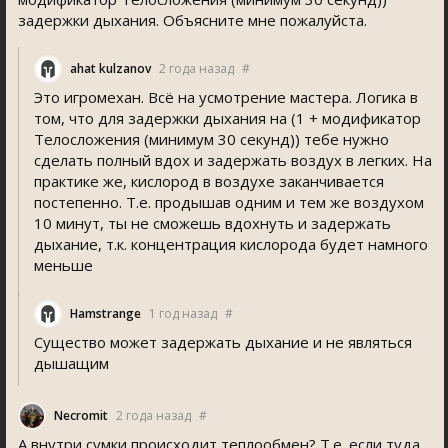
задержки дыхания. Объясните мне пожалуйста.
ahat kulzanov
2 года назад
#
Это игромехан. Всё на усмотрение мастера. Логика в
том, что для задержки дыхания на (1 + модификатор
Телосложения (минимум 30 секунд)) тебе нужно
сделать полный вдох и задержать воздух в легких. На
практике же, кислород в воздухе заканчивается
постепенно. Т.е. продышав одним и тем же воздухом
10 минут, ты не сможешь вдохнуть и задержать
дыхание, т.к. концентрация кислорода будет намного
меньше
Hamstrange
1 год назад
#
Существо может задержать дыхание и не являться
дышащим
Necromit
2 года назад
#
А внутри сумки происходит теплообмен? Т.е. если туда