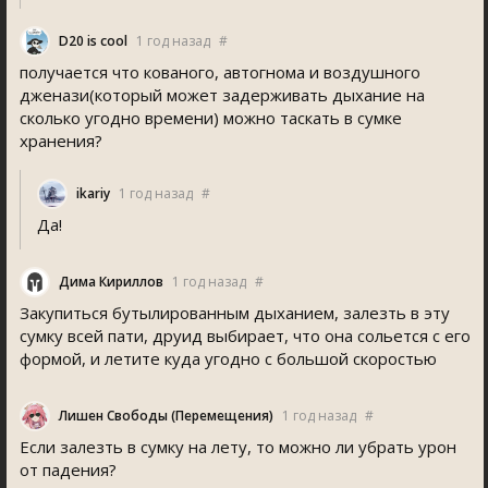
D20 is cool
1 год назад
#
получается что кованого, автогнома и воздушного
дженази(который может задерживать дыхание на
сколько угодно времени) можно таскать в сумке
хранения?
ikariy
1 год назад
#
Да!
Дима Кириллов
1 год назад
#
Закупиться бутылированным дыханием, залезть в эту
сумку всей пати, друид выбирает, что она сольется с его
формой, и летите куда угодно с большой скоростью
Лишен Свободы (Перемещения)
1 год назад
#
Если залезть в сумку на лету, то можно ли убрать урон
от падения?