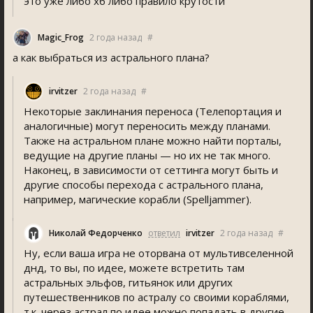
это уже либо хб либо правило крутости
Magic_Frog
2 года назад
#
а как выбраться из астрального плана?
irvitzer
2 года назад
#
Некоторые заклинания переноса (Телепортация и
аналогичные) могут переносить между планами.
Также на астральном плане можно найти порталы,
ведущие на другие планы — но их не так много.
Наконец, в зависимости от сеттинга могут быть и
другие способы перехода с астрального плана,
например, магические корабли (Spelljammer).
Николай Федорченко
ответил
irvitzer
2 года назад
#
Ну, если ваша игра не оторвана от мультивселенной
днд, то вы, по идее, можете встретить там
астральных эльфов, гитьянок или других
путешественников по астралу со своими кораблями,
т.к. через астрал по идее можно попадать в другие