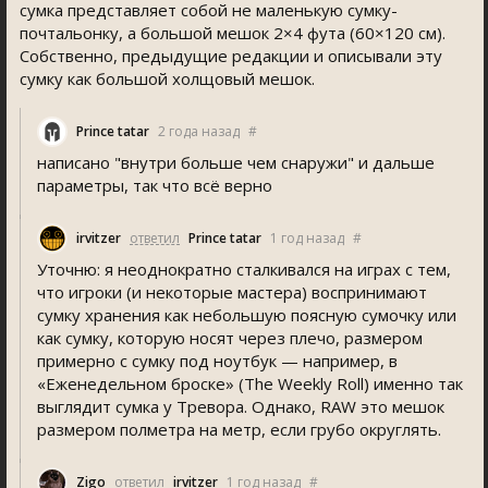
сумка представляет собой не маленькую сумку-
почтальонку, а большой мешок 2×4 фута (60×120 см).
Собственно, предыдущие редакции и описывали эту
сумку как большой холщовый мешок.
Prince tatar
2 года назад
#
написано "внутри больше чем снаружи" и дальше
параметры, так что всё верно
irvitzer
ответил
Prince tatar
1 год назад
#
Уточню: я неоднократно сталкивался на играх с тем,
что игроки (и некоторые мастера) воспринимают
сумку хранения как небольшую поясную сумочку или
как сумку, которую носят через плечо, размером
примерно с сумку под ноутбук — например, в
«Еженедельном броске» (The Weekly Roll) именно так
выглядит сумка у Тревора. Однако, RAW это мешок
размером полметра на метр, если грубо округлять.
Zigo
ответил
irvitzer
1 год назад
#