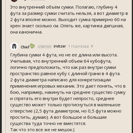
Это внутренний объём сумки. Полагаю, глубину 4
фута за размер сумки считать нельзя, а вот диаметр в
2 фута вполне можно. Выходит сумка примерно 60 на
хрен знает сколько см. Опять же, картинка дмгшная,
она канонична.
ответил
irvitzer
1 год назад
#
Chief
Глубина сумки 4 фута, но не ее длина или высота.
Учитывая, что внутренний объем 64 кубофута,
логично предположить, что как раз внутри сумки
пространство равное кубу с длиной грани в 4 фута.
2 фута диаметра написано для конкретизации
применения игровых механик. Это дает понять, что в
бою, например, накинуть на среднее существо сумку
и спрятать его внутри будет непросто, среднее
существо может только протиснуться в маленькое
отверстие (2,5 фута диаметром, но 0,5 фута можно
простить, думаю). А вот большое и большие
существа туда точно не вместятся.
Так что это все же не мешок.)