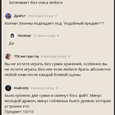
Затягивает без спаса любого
ДраКот
9 месяцев назад
#
Колчан Элонны подпадает под "подобный предмет"?
Henatayr
21 день назад
#
Да
ТПК инструктор
8 месяцев назад
#
Вы не хотите играть без сумки хранения, особенно вы
не хотите играть без нее если любите брать абсолютно
любой хлам после каждой боевой сцены.
Anakostiy
4 месяца назад
#
Было куплено две сумки и скипнут босс файт. Минус
молодой дракон, минус гоблинша 3ьего уровня, которая
устроила это.
Предмет 10/10