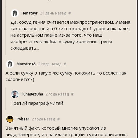
Henatayr
21 день назад
#
Да, сосуд гения считается межпространством. У меня
так отключенный в 0 хитов колдун 1 уровня оказался
на астральном плане из-за того, что наш
изобретатель любил в сумку хранения трупы
складывать...
Maestro45
2 года назад
#
А если сумку в такую же сумку положить то вселенная
схлопнется?)
IluhaBezUha
2 года назад
#
Третий параграф читай
irvitzer
2 года назад
#
Занятный факт, который многие упускают из
вида,наверное, из-за иллюстрации: судя по описанию,