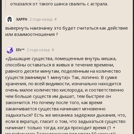
отказался от такого шанса свалить с астрала.
XAPPH
2 года назад
#
вывернуть наизнанку это будет считаться как действие
или взаимоотношения ?
Efir™
2 года назад
#
«Дышащие существа, помещенные внутрь мешка,
способны оставаться в живых в течение времени,
равного десяти минутам, поделённым на количество
существ (минимум 1 минута)» Так, логично. В сумке
хранения, по всей видимости, изначально находится
очень малое количество кислорода, и соответственно
чем больше существ им дышат, тем быстрее он
закончится. Но почему после того, как время
заканчивается существа начинают мгновенно
задыхаться? Есть же механика задержки дыхания, что,
если в вкратце, гласит о том, что задыхаться существо
начинает только тогда, когда проходит время (1 +
модификатор Телосложения (минимум 30 секунд))