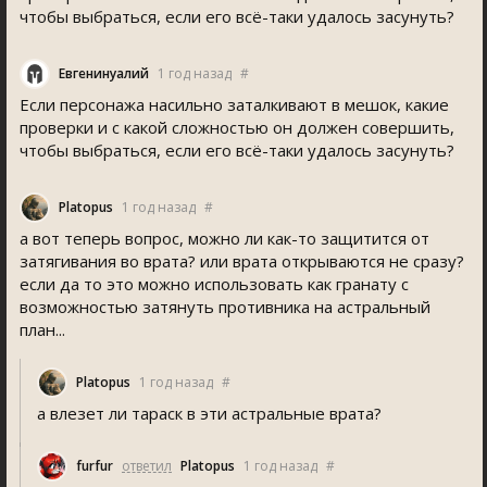
чтобы выбраться, если его всё-таки удалось засунуть?
Евгенинуалий
1 год назад
#
Если персонажа насильно заталкивают в мешок, какие
проверки и с какой сложностью он должен совершить,
чтобы выбраться, если его всё-таки удалось засунуть?
Platopu
1 год назад
#
а вот теперь вопрос, можно ли как-то защитится от
затягивания во врата? или врата открываются не сразу?
если да то это можно использовать как гранату с
возможностью затянуть противника на астральный
план...
Platopu
1 год назад
#
а влезет ли тараск в эти астральные врата?
furfur
ответил
Platopu
1 год назад
#