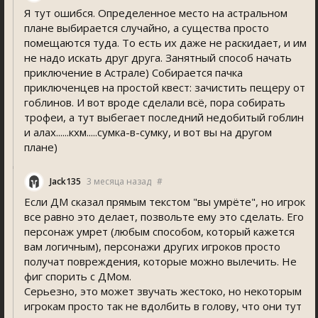
Я тут ошибся. Определенное место на астральном
плане выбирается случайно, а существа просто
помещаются туда. То есть их даже не раскидает, и им
не надо искать друг друга. Занятный способ начать
приключение в Астрале) Собирается пачка
приключенцев на простой квест: зачистить пещеру от
гоблинов. И вот вроде сделали всё, пора собирать
трофеи, а тут выбегает последний недобитый гоблин
и алах......кхм.....сумка-в-сумку, и вот вы на другом
плане)
Jack135
3 месяца назад
#
Если ДМ сказал прямым текстом "вы умрёте", но игрок
все равно это делает, позвольте ему это сделать. Его
персонаж умрет (любым способом, который кажется
вам логичным), персонажи других игроков просто
получат повреждения, которые можно вылечить. Не
фиг спорить с ДМом.
Серьезно, это может звучать жестоко, но некоторым
игрокам просто так не вдолбить в голову, что они тут