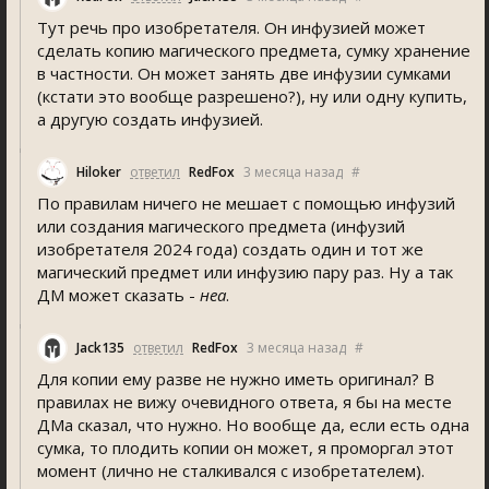
Тут речь про изобретателя. Он инфузией может
сделать копию магического предмета, сумку хранение
в частности. Он может занять две инфузии сумками
(кстати это вообще разрешено?), ну или одну купить,
а другую создать инфузией.
Hiloker
ответил
RedFox
3 месяца назад
#
По правилам ничего не мешает с помощью инфузий
или создания магического предмета (инфузий
изобретателя 2024 года) создать один и тот же
магический предмет или инфузию пару раз. Ну а так
ДМ может сказать -
неа
.
Jack135
ответил
RedFox
3 месяца назад
#
Для копии ему разве не нужно иметь оригинал? В
правилах не вижу очевидного ответа, я бы на месте
ДМа сказал, что нужно. Но вообще да, если есть одна
сумка, то плодить копии он может, я проморгал этот
момент (лично не сталкивался с изобретателем).