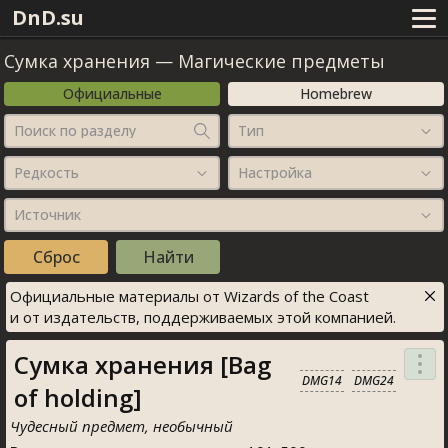
DnD.su
Сумка хранения
—
Магические предметы
Официальные
Homebrew
Поиск по разделу
Тип
Редкость
Настройка
Источник
Официальные материалы от Wizards of the Coast
и от издательств, поддерживаемых этой компанией.
Сумка хранения [Bag
DMG14
DMG24
of holding]
Чудесный предмет, необычный