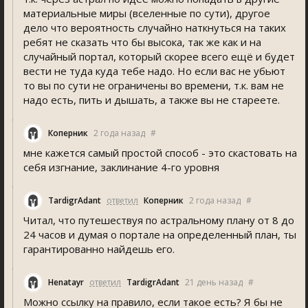
материальные миры (вселенные по сути), другое
дело что вероятность случайно наткнуться на таких
ребят не сказать что бы высока, так же как и на
случайный портал, который скорее всего ещё и будет
вести не туда куда тебе надо. Но если вас не убьют
то вы по сути не ограничены во времени, т.к. вам не
надо есть, пить и дышать, а также вы не стареете.
Коперник
2 года назад
#
мне кажется самый простой способ - это скастовать на
себя изгнание, заклинание 4-го уровня
TardigrAdant
ответил
Коперник
2 года назад
#
Читал, что путешествуя по астральному плану от 8 до
24 часов и думая о портале на определенный план, ты
гарантированно найдешь его.
Henatayr
ответил
TardigrAdant
21 день назад
#
Можно ссылку на правило, если такое есть? Я бы не