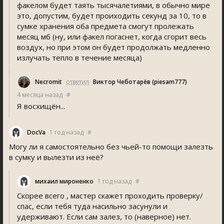
факелом будет таять тысячалетиями, в обычно мире
это, допустим, будет проиходить секунд за 10, то в
сумке хранения оба предмета смогут пролежать
месяц мб (ну, или факел погаснет, когда сгорит весь
воздух, но при этом он будет продолжать медленно
излучать тепло в течение месяца)
Necromit
ответил
Виктор Чеботарёв (piesam777)
4 месяца назад
#
Я восхищён...
DocVa
1 год назад
#
Могу ли я самостоятельно без чьей-то помощи залезть
в сумку и вылезти из неё?
михаил мироненко
1 год назад
#
Скорее всего , мастер скажет проходить проверку/
спас, если тебя туда насильно засунули и
удерживают. Если сам залез, то (наверное) нет.