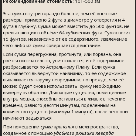
Рекомендованная стоимость:
101-500 зм
Эта сумка внутри гораздо больше, чем её внешние
размеры, примерно 2 фута в диаметре у отверстия и 4
фута в глубину. Сумка может вместить до 500 фунтов, не
превышающих в объёме 64 кубических фута. Сумка весит
15 фунтов, независимо от ее содержимого. Извлечение
чего-либо из сумки совершается действием.
Если сумка перегружена, проткнута, или порвана, она
рвётся окончательно, уничтожается, и её содержимое
разбрасывается по Астральному Плану. Если сумка
оказывается вывернутой наизнанку, то её содержимое
вываливается наружу невредимым, но прежде, чем её
можно будет снова использовать, сумку необходимо
вывернуть обратно. Дышащие существа, помещенные
внутрь мешка, способны оставаться в живых в течение
времени, равного десяти минутам, поделённым на
количество существ (минимум 1 минута), после чего они
начинают задыхаться.
При помещении
сумки хранения
в межпространство,
созданное с помощью
удобного рюкзака Хеварда