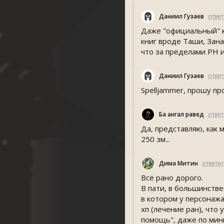
Даниил Гузаев
отве
Даже "официальный" к
книг вроде Таши, Зана
что за пределами PH 
Даниил Гузаев
отве
Spelljammer, прошу п
Ба ҷангал равед
отве
Да, представляю, как 
250 зм...
Дима Митин
ответи
Всё рано дорого.
В пати, в большинстве
в котором у персонажа
хп (лечение ран), что
помощь", даже по мини