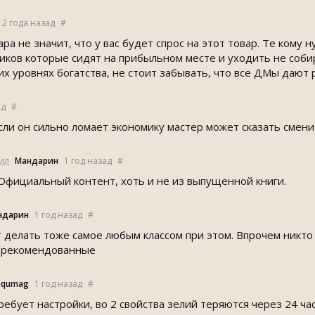
2 года назад
#
ра не значит, что у вас будет спрос на этот товар. Те кому 
иков которые сидят на прибыльном месте и уходить не соби
х уровнях богатства, не стоит забывать, что все ДМы дают 
ад
#
сли он сильно ломает экономику мастер может сказать смени
ил
Мандарин
1 год назад
#
. Официальный контент, хоть и не из выпущенной книги.
ндарин
1 год назад
#
 делать тоже самое любым классом при этом. Впрочем никто
 рекомендованные
equmag
1 год назад
#
ребует настройки, во 2 свойства зелий теряются через 24 ча