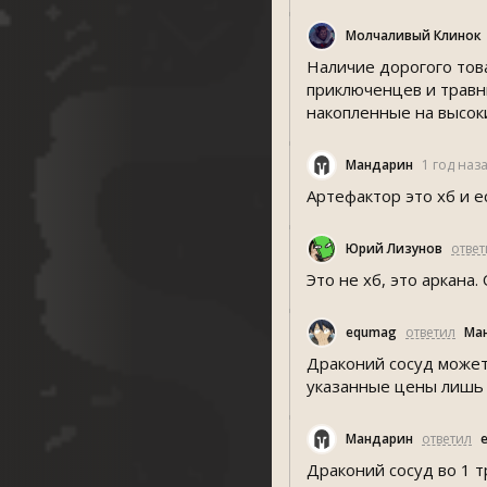
Молчаливый Клинок
Наличие дорогого това
приключенцев и травн
накопленные на высоки
Мандарин
1 год наз
Артефактор это хб и е
Юрий Лизунов
ответ
Это не хб, это аркана
equmag
ответил
Ма
Драконий сосуд может
указанные цены лишь
Мандарин
ответил
Драконий сосуд во 1 т