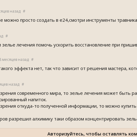
сяцев назад
#
е можно просто создать в е24,смотри инструменты травник
ад
#
ли зелье лечения помочь ускорить восстановление при приши
8 месяцев назад
#
акого эффекта нет, так что зависит от решения мастера, кот
яцев назад
#
 зрения современного мира, то зелье лечения может быть ра
рированный напиток.
 зрения откуда-то полученной информации, то можно купить 
ров разрешил алхимику таки образом концентрировать зелья,
Авторизуйтесь, чтобы оставлять ко