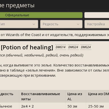
ие предметы
Официальные
Тип
Редкость
Настройка
т Wizards of the Coast и от издательств, поддерживаемых э
Potion of healing]
DMG14
DMG24
DMG24
ся (обычный, необычный, редкий, очень редкий)
, когда выпиваете это зелье. Количество восстанавливаемых
зано в таблице «зелья лечения». Вне зависимости от силы зе
 сверкающую при встряхивании.
едкость
Восстанавливаемые
Цена из
Цена из
D
хиты
AL
бычное
2к4 + 2
50 зм
25-50 зм