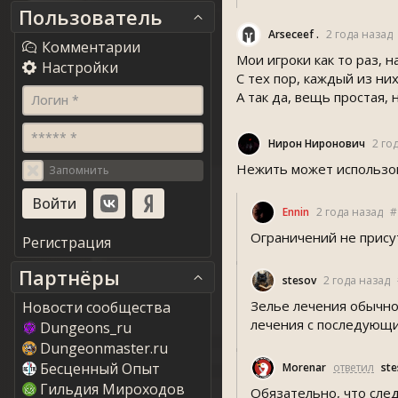
Пользователь
Arseceef .
2 года назад
Комментарии
Мои игроки как то раз, н
Настройки
С тех пор, каждый из ни
А так да, вещь простая, 
Логин *
***** *
Нирон Ниронович
2 го
Нежить может использо
Запомнить
Ennin
2 года назад
#
Ограничений не прису
Регистрация
Партнёры
tesov
2 года назад
Зелье лечения обычно
Новости сообщества
лечения с последующи
Dungeons_ru
Dungeonmaster.ru
Бесценный Опыт
Morenar
ответил
te
Гильдия Мироходов
Обязательно, что след