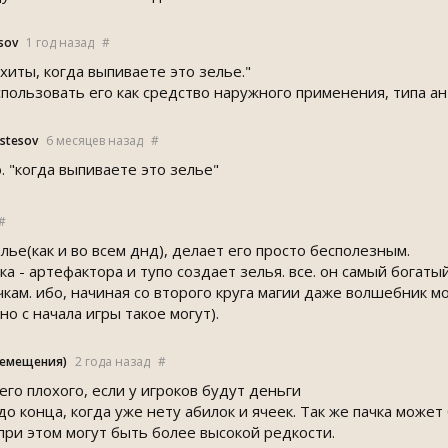
sov
1 год назад
#
хиты, когда выпиваете это зелье."
спользовать его как средство наружного применения, типа а
tesov
6 месяцев назад
#
о. "когда выпиваете это зелье"
#
лье(как и во всем днд), делает его просто бесполезным.
а - артефактора и тупо создает зелья. все. он самый богатый 
чкам. ибо, начиная со второго круга магии даже волшебник мо
о с начала игры такое могут).
ремещения)
2 года назад
#
его плохого, если у игроков будут деньги
 до конца, когда уже нету абилок и ячеек. Так же пачка может
 при этом могут быть более высокой редкости.