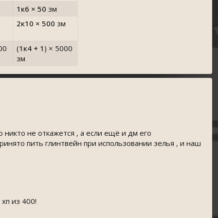
1к6 × 50
зм
2к10 × 500
зм
00
(
1к4 + 1
)
× 5000
зм
 никто не откажется , а если ещё и дм его
принято пить глинтвейн при использовании зелья , и наш
хп из 400!