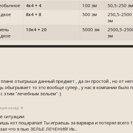
еобычное
4к4 + 4
100 зм
50,5-250 зм
едкое
8к4 + 8
500 зм
250,5-2500
зм
чень
10к4 + 20
5000 зм
2500,5-250
едкое
зм
плане отыгрыша данный предмет , да он простой , но от него
ь обыгрывает то это вообще супер , у нас в компании было 
 с этим "лечебным зельем" :)
яцев назад
#
е ситуации:
лишь кот поцарапал! Ты играешь за варвара и потерял всего 1 
азал что я пью ЗЕЛЬЕ ЛЕЧЕНИЯ! Ик...