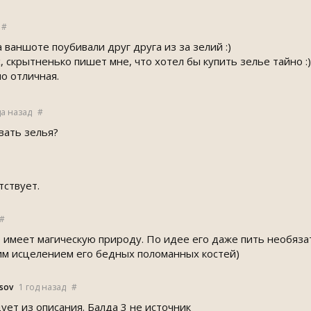
#
а ваншоте поубивали друг друга из за зелий :)
х, скрытненько пишет мне, что хотел бы купить зелье тайно :)
но отличная.
да назад
#
вать зелья?
тствует.
#
 имеет магическую природу. По идее его даже пить необяза
м исцелением его бедных поломанных костей)
sov
1 год назад
#
ует из описания. Балда 3 не источник