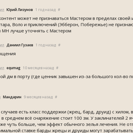
тил
Юрий Лизунов
1 год назад
#
онтент может не признаваться Мастером в пределах своей иг
тара, Воло и приключений (Эбберон, Побережье) не признаю т
и MH лучше уточнять с Мастером
тил
Даниил Гузаев
1 год назад
#
рощения
тил
equmag
10 месяцев назад
#
мой дм в порту (где ценник завышен из-за большого кол-во 
л
Мандарин
9 месяцев назад
#
 случаев есть класс поддержки (жрец, бард, друид) с хилом,
 в среднем всё снаряжение стоит 100 зм. У заклинателей 2 я
 уже чуть больше, чем эффект обычного зелья лечения. Не от
мальной ставке барды жрецы и друиды могут зарабатывать п