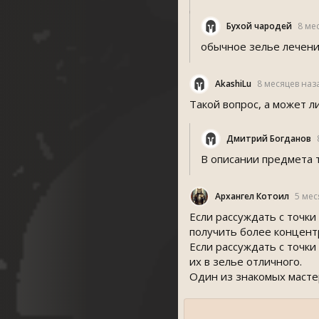
Бухой чародей
8 ме
обычное зелье лечени
AkashiLu
8 месяцев наз
Такой вопрос, а может 
Дмитрий Богданов
В описании предмета т
Архангел Котоил
5 мес
Если рассуждать с точки
получить более концент
Если рассуждать с точки
их в зелье отличного.
Один из знакомых масте