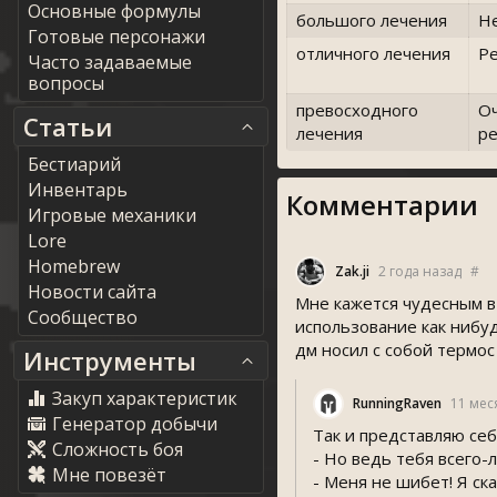
Основные формулы
большого лечения
Н
Готовые персонажи
отличного лечения
Р
Часто задаваемые
вопросы
превосходного
О
Статьи
лечения
р
Бестиарий
Инвентарь
Комментарии
Игровые механики
Lore
Homebrew
Zak.ji
2 года назад
#
Новости сайта
Мне кажется чудесным в 
Сообщество
использование как нибуд
дм носил с собой термос
Инструменты
Закуп характеристик
RunningRaven
11 мес
Генератор добычи
Так и представляю себ
Сложность боя
- Но ведь тебя всего-
Мне повезёт
- Меня не шибет! Я ск