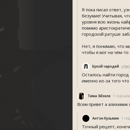
Я пока писал ответ, у
безумие! Учитывая, ч
уровня всю жизнь кайф
помимо аристократичес
городской ратуше заб
Нет, я понимаю, что м
чтобы я мог на чём-то
Бухой чародей
отве
Осталось найти город
именно из-за того что
Тима Эйзеле
1 год наз
Всем привет а алихимик
Антон Кузьмин
1 го
Точный рецепт, конечн