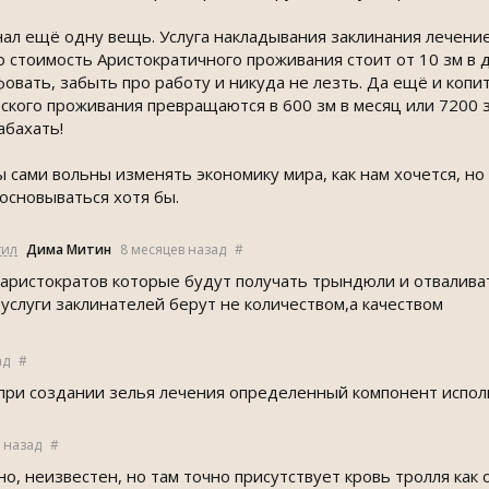
знал ещё одну вещь. Услуга накладывания заклинания лечение
то стоимость Аристократичного проживания стоит от 10 зм в
овать, забыть про работу и никуда не лезть. Да ещё и копит
кого проживания превращаются в 600 зм в месяц или 7200 зм
абахать!
ы сами вольны изменять экономику мира, как нам хочется, но
 основываться хотя бы.
тил
Дима Митин
8 месяцев назад
#
 аристократов которые будут получать трындюли и отваливат
 услуги заклинателей берут не количеством,а качеством
ад
#
 при создании зелья лечения определенный компонент испол
д назад
#
о, неизвестен, но там точно присутствует кровь тролля ка