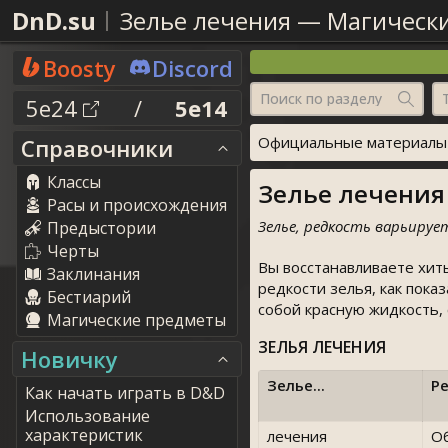
DnD.su
Зелье лечения
—
Магическ
Boosty
Discord
Поиск по разделу
5e24
/
5e14
Официальные материалы о
Справочники
Классы
Зелье лечения [
Расы и происхождения
Зелье, редкость варьирует
Предыстории
Черты
Вы восстанавливаете хиты
Заклинания
редкости зелья, как пока
Бестиарий
собой красную жидкость,
Магические предметы
ЗЕЛЬЯ ЛЕЧЕНИЯ
Новичку
Зелье...
Р
Как начать играть в D&D
Использование
характеристик
лечения
О