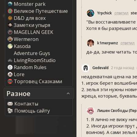
Monster park
Великое Путешествие
Yrpchick
ответил
te
D&D для всех
"Вы восстанавливаете 
Заметки упыря
Хотя я бы разрешил и
MAGELLAN GEEK
Wermeron
k1merpwnz
ответил
Kasoda
да-да, зачем читать т
Adventure Guy
LivingRoomStudio
Random Rule
Gedevald
2 года назад
Lore
неадекватная цена на зе
Торговец Сказками
1. игрок берет волшебник
2. зелья эти нужны нови
Разное
жреца, которые, буквальн
Контакты
Помощь сайту
Лишен Свободы (Пе
1. Я лично не вижу нич
2. Иногда игроки прут
воином). А сами зелья