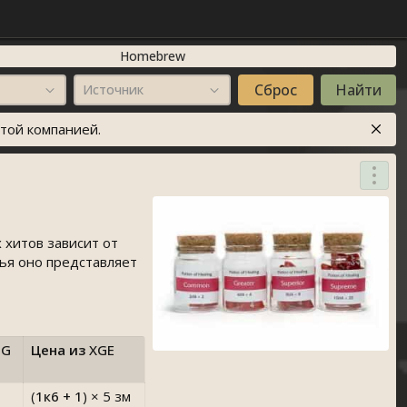
Homebrew
Источник
той компанией.
 хитов зависит от
лья оно представляет
MG
Цена из
XGE
(
1к6 + 1
)
× 5 зм